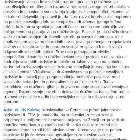
raziskovanje vesolja in vesoljski programi ponujajo priložnosti za
interdisciplinarno učenje in razumevanje, kakšno vlogo pri tehnoloških
dosežkih in globalnem sodelovanju igrajo družbenopolitični, ekonomski
in kulturni dejavniki. Izpostavil je, da hiter razvoj in tehnološki napredek
na področju vesolja odpirata kompleksna družbena, (geo)politična,
etična in kulturna vprašanja, zaradi česar tudi na tem področju vse
bolj pomembna postaja vloga družboslovja. Pojasnil je, da družboslovne
vede z razumevanjem družbenih potreb, procesov in odnosov ter z
analiziranjem vpliva mednarodnih norm, javnega mnenja in regulativnih
okvirov na raziskovanje in uporabo vesolja prispevajo k oblikovanju
odgovornih vesoljskih politik. Prav tako pomagajo predvideti
geopolitično dinamiko in družbenoekonomske posledice delovanja na
področju vesoljskih raziskav in politik ter lahko vplivajo na globalne
koristi od raziskovanja vesolja oziroma zmanjšujejo tveganja konfliktov
ali izključenosti. Vključevanje družboslovcev na področje vesoljskih
raziskav in inovacij poleg tega spodbuja močnejše povezave med
vesoljskim sektorjem in preostalimi sektorji ter družbo. Tudi v
preteklosti so družbena gibanja in javno mnenje sooblikovali vesoljske
agende. Razumevanje potreb in delovanja družbe pa bo ključno tudi za
trajnostne naložbe v prihodnje vesoljske misije in njihovo trajnostno
uporabo.
Asist. dr. Iris Koleša
, raziskovalka na Centru za primerjalnopravne
raziskave UL FDV, je poudarila, da so številni izumi za vesolje
pripomogli k boljšemu razumevanju pojavov na Zemlji ter privedli do
množice podatkov, s pomočjo katerih lahko nekatere izmed njih
napovedujemo in tudi bolje obvladujemo. Izpostavila je npr. pomen
satelitov, ki jih že desetletja uporabljamo za številne okoljske,