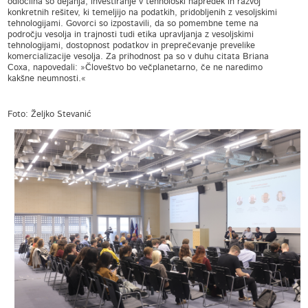
odločilna so dejanja, investiranje v tehnološki napredek in razvoj
konkretnih rešitev, ki temeljijo na podatkih, pridobljenih z vesoljskimi
tehnologijami. Govorci so izpostavili, da so pomembne teme na
področju vesolja in trajnosti tudi etika upravljanja z vesoljskimi
tehnologijami, dostopnost podatkov in preprečevanje prevelike
komercializacije vesolja. Za prihodnost pa so v duhu citata Briana
Coxa, napovedali: »Človeštvo bo večplanetarno, če ne naredimo
kakšne neumnosti.«
Foto: Željko Stevanić