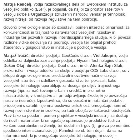
Matija Renčelj,
vodja raziskovalnega dela pri Evropskem inštitutu za
vesoljsko politiko (ESPI), je pojasnil, da naj bi za prostor satelitov v
vesolju skrbela Organizacija združenih narodov, vendar je tehnološki
razvoj hitrejši od razvoja regulative na tem področju.
Govorci prve okrogle mize so izpostavili pomen interdisciplinarnosti za
konkurenčnost in trajnostno naravnanost vesoljskih raziskav in
industrije ter pozvali k razvoju interdisciplinarnega študija, ki bi povezal
različne vidike delovanja na področju vesolja ter olajšal prehod
študentov v gospodarstvo in institucije s področja vesolja.
Matjaž Ivačič,
direktor podjetja GeoCodis d.o.o.,
Vid Jakopin
, vodja
oddelka za daljinsko zaznavanje podjetja Flycom Technologies d.o.o.,
Dušan Olaj
, direktor podjetja Duol d.o.o., in dr.
Alenka Šajn Slak,
prokuristka in vodja oddelka za okolje v podjetju CGS Labs d.o.o., so v
sklopu druge okrogle mize predstavili inovativne načine razvoja
vesoljskih storitev in izdelkov v gospodarstvu ter pokazali, kako
vesoljske tehnologije uporabljajo za doseganje ciljev trajnostnega
razvoja (npr. za načrtovanje urbanih središč in prometne
infrastrukture, v kmetijstvu ali pri odpravljanju škode, ki jo povzročijo
naravne nesreče). Izpostavili so, da so obsežni in natančni podatki,
pridobljeni s sateliti izjemna poslovna priložnost: omogočajo namreč
razvoj novih storitev in izdelkov, pa tudi izboljšave kakovosti obstoječih.
Prav tako so poudarili pomen projektov v vesoljski industriji za dostop
do novih materialov, ki omogočajo optimizacijo produktov tudi za
končne uporabnike na Zemlji, ter dodatnih trgov (tj. gre za pomembno
spodbudo internacionalizaciji). Panelisti so ob tem dejali, da sama
informiranost, ki jo omogočajo vesoljske tehnologije, ni dovolj –