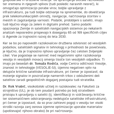
gospodarske in družbene funkcije: od spremljanja biotske raznolikosti
ter vremena in njegovih vplivov (tudi posledic naravnih nesreč), ki
omogočajo optimizacijo porabe virov, boljše upravljanje z
infrastrukturo, pa tudi boljše odzivanje na spremembe, do obveščanja
prek telekomunikacijskih omrežij, navigacije, načrtovanja storitev v
mestih in zagotavljanja varnosti. Podatki, pridobljeni s sateliti, imajo
tudi ključno vlogo za zeleni in digitalni prehod. Samo podatki
opazovanja Zemlje in satelitskih navigacijskih sistemov po nekaterih
analizah neposredno prispevajo k doseganju 65 od 169 specifičnih ciljev
iz Agende za trajnostni razvoj do leta 2030.
Ker se bo po napovedih raziskovalcev družbena odvisnost od vesoljskih
podatkov, satelitskih signalov in tehnologij v prihodnosti še povečevala,
je ključno, da je trajnostno njihovo upravljanje čez celoten življenjski
cikel. Vse pogosteje se namreč med negativnimi vplivi raziskovanja
vesolja in vesoljskih inovacij omenja tisoče ton vesoljskih odpadkov. Ti
imajo po besedah
dr. Tomaža Rodiča
, vodje Centra odličnosti Vesolje,
znanost in tehnologije (VESOLJE-SI), izjemno negativen vpliv na
delujoče kritične satelitske infrastrukture, pri čemer je izpostavil, da
motenje signalov in povzročanje namernih trkov z odsluženimi deli
satelitov zaradi geopolitičnih dogajanj postajata tudi strateška.
Dr. Rok Vrabič,
visokošolski učitelj in raziskovalec na Fakulteti za
strojništvo (UL), je ob tem poudaril potrebo po bolj strateškem
pristopu k upravljanju s sateliti (tj. identifikaciji in vzdrževanju kritične
ter sistematičnem odstranjevanju nedelujoče satelitske infrastrukture),
pri čemer je izpostavil, da so prav zahtevni pogoji v vesolju ter visoki
stroški razvoja zanj osnova izjemne optimizacije uporabe materialov
(upoštevajoč njihovo obrabo) že pri načrtovanju.