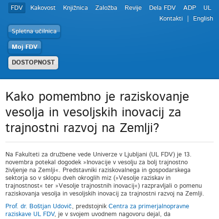
FDV
Kakovost
Knjižnica
Založba
Revije
Dela FDV
ADP
UL
Kontakti
English
Spletna učilnica
Moj FDV
DOSTOPNOST
Kako pomembno je raziskovanje
vesolja in vesoljskih inovacij za
trajnostni razvoj na Zemlji?
Na Fakulteti za družbene vede Univerze v Ljubljani (UL FDV) je 13.
novembra potekal dogodek »Inovacije v vesolju za bolj trajnostno
življenje na Zemlji«. Predstavniki raziskovalnega in gospodarskega
sektorja so v sklopu dveh okroglih miz (»Vesolje raziskav in
trajnostnost« ter »Vesolje trajnostnih inovacij«) razpravljali o pomenu
raziskovanja vesolja in vesoljskih inovacij za trajnostni razvoj na Zemlji.
Prof. dr. Boštjan Udovič
, predstojnik
Centra za primerjalnopravne
raziskave UL FDV
, je v svojem uvodnem nagovoru dejal, da