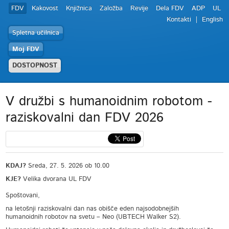
FDV
Kakovost
Knjižnica
Založba
Revije
Dela FDV
ADP
UL
Kontakti
English
Spletna učilnica
Moj FDV
DOSTOPNOST
V družbi s humanoidnim robotom -
raziskovalni dan FDV 2026
KDAJ?
Sreda, 27. 5. 2026 ob 10.00
KJE?
Velika dvorana UL FDV
Spoštovani,
na letošnji raziskovalni dan nas obišče eden najsodobnejših
humanoidnih robotov na svetu – Neo (UBTECH Walker S2).