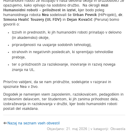
Humanoidni roboti že vstopajo v naša delovna okolja in družboslovci že
opazujemo, kako vplivajo na sodobno družbo
.
Na okrogli
mizi
Humanoidni roboti
–
priložnost in izzivi,
kjer bodo poleg
humanoidnega robota
Nea
sodelovali še
Urban Pevnik
(HiProjekt)
, dr.
Simona Hvalič Touzery (UL FDV)
in
Dejan Kovačič
(Peruna)
bomo
govorili o:
Izzivih in prednostih, ki jih humanoidni roboti prinašajo v delovno
(in akademsko) okolje,
pripravljenosti na uvajanje sodobnih tehnologij,
strahovih in negativnih posledicah, ki spremljajo tehnološke
preboje,
ter o priložnostih za raziskovanje, inoviranje in razvoj novega
znanja na UL.
Prisrčno vabljeni, da se nam pridružite, sodelujete v razpravi in
spoznate Nea v živo.
Dogodek je namenjen vsem zaposlenim, raziskovalcem, pedagoškim in
strokovnim delavcem, ter študentom, ki jih zanima prihodnost dela,
izobraževanja in raziskovanja v družbi, kjer bodo humanoidni roboti
postali del vsakdana.
Nazaj na seznam vseh obvestil
Objavljeno: 21. maj 2026 | v kategoriji: Obvestila