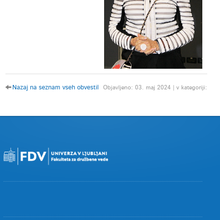
Nazaj na seznam vseh obvestil
Objavljeno: 03. maj 2024 | v kategoriji: