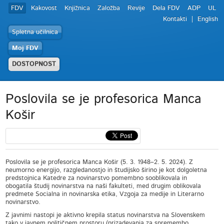
FDV
Kakovost
Knjižnica
Založba
Revije
Dela FDV
ADP
UL
Kontakti
English
Spletna učilnica
Moj FDV
DOSTOPNOST
Poslovila se je profesorica Manca
Košir
Poslovila se je profesorica Manca Košir (5. 3. 1948–2. 5. 2024). Z
neumorno energijo, razgledanostjo in študijsko širino je kot dolgoletna
predstojnica Katedre za novinarstvo pomembno sooblikovala in
obogatila študij novinarstva na naši fakulteti, med drugim oblikovala
predmete Socialna in novinarska etika, Vzgoja za medije in Literarno
novinarstvo.
Z javnimi nastopi je aktivno krepila status novinarstva na Slovenskem
tako v javnem političnem prostoru (prizadevanja za spremembo