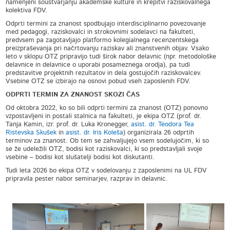
namenjeni soustvarjanju akademske kulture in krepitvi raziskovalnega
kolektiva FDV.
Odprti termini za znanost spodbujajo interdisciplinarno povezovanje
med pedagogi, raziskovalci in strokovnimi sodelavci na fakulteti,
predvsem pa zagotavljajo platformo kolegialnega recenzentskega
preizpraševanja pri načrtovanju raziskav ali znanstvenih objav. Vsako
leto v sklopu OTZ pripravijo tudi širok nabor delavnic (npr. metodološke
delavnice in delavnice o uporabi posameznega orodja), pa tudi
predstavitve projektnih rezultatov in dela gostujočih raziskovalcev.
Vsebine OTZ se izbirajo na osnovi pobud vseh zaposlenih FDV.
ODPRTI TERMIN ZA ZNANOST SKOZI ČAS
Od oktobra 2022, ko so bili odprti termini za znanost (OTZ) ponovno
vzpostavljeni in postali stalnica na fakulteti, je ekipa OTZ (prof. dr.
Tanja Kamin, izr. prof. dr. Luka Kronegger,
asist. dr. Teodora Tea
Ristevska Skušek
in
asist. dr. Iris Koleša
) organizirala 26 odprtih
terminov za znanost. Ob tem se zahvaljujejo vsem sodelujočim, ki so
se že udeležili OTZ, bodisi kot raziskovalci, ki so predstavljali svoje
vsebine – bodisi kot slušatelji bodisi kot diskutanti.
Tudi leta 2026 bo ekipa OTZ v sodelovanju z zaposlenimi na UL FDV
pripravila pester nabor seminarjev, razprav in delavnic.