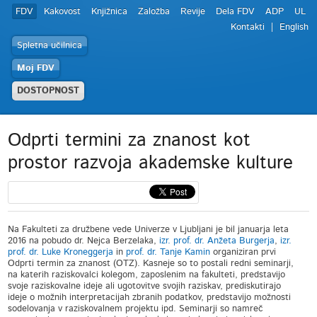
FDV
Kakovost
Knjižnica
Založba
Revije
Dela FDV
ADP
UL
Kontakti
English
Spletna učilnica
Moj FDV
DOSTOPNOST
Odprti termini za znanost kot
prostor razvoja akademske kulture
Na Fakulteti za družbene vede Univerze v Ljubljani je bil januarja leta
2016 na pobudo dr. Nejca Berzelaka,
izr. prof. dr. Anžeta Burgerja
,
izr.
prof. dr. Luke Kroneggerja
in
prof. dr. Tanje Kamin
organiziran prvi
Odprti termin za znanost (OTZ). Kasneje so to postali redni seminarji,
na katerih raziskovalci kolegom, zaposlenim na fakulteti, predstavijo
svoje raziskovalne ideje ali ugotovitve svojih raziskav, prediskutirajo
ideje o možnih interpretacijah zbranih podatkov, predstavijo možnosti
sodelovanja v raziskovalnem projektu ipd. Seminarji so namreč