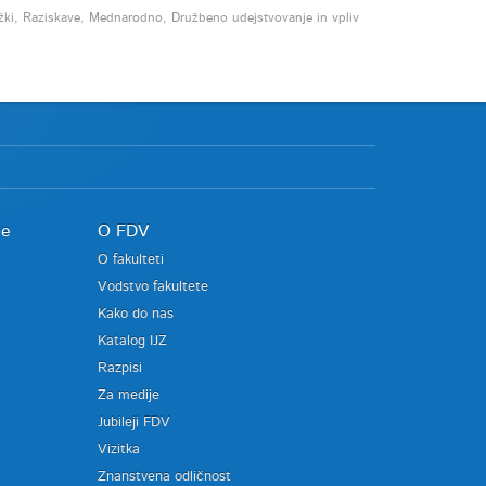
sežki, Raziskave, Mednarodno, Družbeno udejstvovanje in vpliv
je
O FDV
O fakulteti
Vodstvo fakultete
Kako do nas
Katalog IJZ
Razpisi
Za medije
Jubileji FDV
Vizitka
Znanstvena odličnost