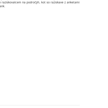
n raziskovalcem na področjih, kot so raziskave z anketami
ank.