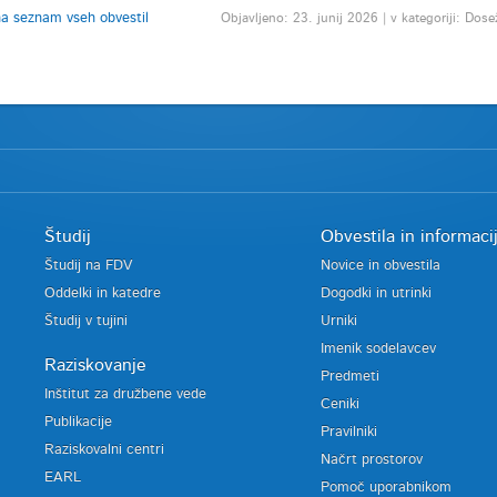
na seznam vseh obvestil
Objavljeno: 23. junij 2026 | v kategoriji: Do
Študij
Obvestila in informaci
Študij na FDV
Novice in obvestila
Oddelki in katedre
Dogodki in utrinki
Študij v tujini
Urniki
Imenik sodelavcev
Raziskovanje
Predmeti
Inštitut za družbene vede
Ceniki
Publikacije
Pravilniki
Raziskovalni centri
Načrt prostorov
EARL
Pomoč uporabnikom