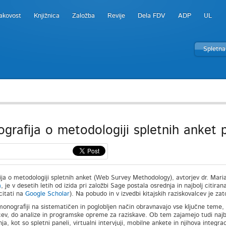
akovost
Knjižnica
Založba
Revije
Dela FDV
ADP
UL
Spletna
grafija o metodologiji spletnih anket 
ja o metodologiji spletnih anket (Web Survey Methodology), avtorjev dr. Mari
a
, je v desetih letih od izida pri založbi Sage postala osrednja in najbolj citir
citati na
Google Scholar
). Na pobudo in v izvedbi kitajskih raziskovalcev je zat
 monografiji na sistematičen in poglobljen način obravnavajo vse ključne teme, o
ev, do analize in programske opreme za raziskave. Ob tem zajamejo tudi najb
ja, kot so spletni paneli, virtualni intervjuji, mobilne ankete in njihova integr