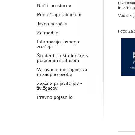
raziskova
Načrt prostorov
in tržne r
Pomoč uporabnikom
Več o knj
Javna naročila
Foto: Za
Za medije
Informacije javnega
značaja
Študenti in študentke s
posebnim statusom
Varovanje dostojanstva
in zaupne osebe
Zaščita prijaviteljev -
žvižgačev
Pravno pojasnilo