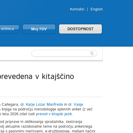
Kontakti
English
 učilnica
Moj FDV
DOSTOPNOST
prevedena v kitajščino
a Callegara,
dr. Katje Lozar Manfreda
in
dr. Vasje
ana knjiga na področju metodologije spletnih anket (z več
o leta 2026 izšel tudi
prevod v kitajski jezik
.
d priprave in oblikovanja vprašalnika, testiranja
olj aktualne raziskovalne teme na področju anketnega
acija s pasivnimi meritvami, e-družboslovje, mešani načini