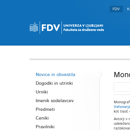
FDV
K
Mono
Novice in obvestila
Dogodki in utrinki
Urniki
Imenik sodelavcev
Monografi
Vehovarj
Predmeti
kot tisoč 
Ceniki
Avtorji v
udeleženc
Pravilniki
raziskovan