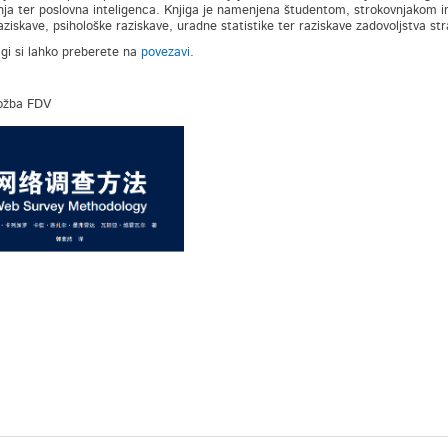
nja ter poslovna inteligenca. Knjiga je namenjena študentom, strokovnjakom i
aziskave, psihološke raziskave, uradne statistike ter raziskave zadovoljstva str
igi si lahko preberete na
povezavi
.
ložba FDV