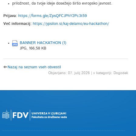
priložnost, da tvoje ideje dosežejo širšo evropsko javnost.
Prijava:
https://forms.gle/ZpsQFCJPhY2Pc3t59
Več informacij:
https://ypsilon.si/kaj-delamo/eu-hackathon/
BANNER HACKATHON (1)
JPG, 166,58 KB
Nazaj na seznam vseh obvestil
Objavljeno: 07. julij 2026 | v kategoriji: Dogodek