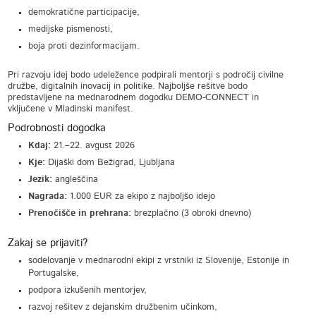
demokratične participacije,
medijske pismenosti,
boja proti dezinformacijam.
Pri razvoju idej bodo udeležence podpirali mentorji s področij civilne
družbe, digitalnih inovacij in politike. Najboljše rešitve bodo
predstavljene na mednarodnem dogodku DEMO-CONNECT in
vključene v Mladinski manifest.
Podrobnosti dogodka
Kdaj:
21.–22. avgust 2026
Kje:
Dijaški dom Bežigrad, Ljubljana
Jezik:
angleščina
Nagrada:
1.000 EUR za ekipo z najboljšo idejo
Prenočišče in prehrana:
brezplačno (3 obroki dnevno)
Zakaj se prijaviti?
sodelovanje v mednarodni ekipi z vrstniki iz Slovenije, Estonije in
Portugalske,
podpora izkušenih mentorjev,
razvoj rešitev z dejanskim družbenim učinkom,