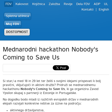
FDV
Kakovost
Knjižnica
Založba
Revije
Dela FDV
ADP
UL
Kontakti
English
Spletna učilnica
Moj FDV
DOSTOPNOST
Mednarodni hackathon Nobody's
Coming to Save Us
Si star/-a med 18 in 29 let ter želiš s svojimi idejami prispevati k bolj
pravični, vključujoči in aktivni družbi? Pridruži se mednarodnemu
hackathonu
Nobody's Coming to Save Us
, ki ga organizira Zavod
Ypsilon skupaj s partnerji iz Estonije in Portugalske.
Na dogodku bodo mladi iz različnih evropskih držav v mednarodnih
ekipah razvijali konkretne rešitve za izzive na področju:
aktivnega državljanstva,