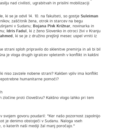
ju nad civilisti, ugrabitvah in prisilni mobilizaciji
ki se je odvil 14. 10. na fakulteti, so gostje
Suleiman
nikov, zaščitnik žena, otrok in starcev na begu
zkušnjami v Sudanu;
Bojana Pivk Križnar
, novinarka in
anu;
Idris Fadul
, ki z ženo Slovenko in otroci živi v Kranju
dahmed
, ki se je z družino prejšnji mesec uspel vrniti iz
se strani sploh pripravilo do sklenitve premirja in ali bi bil
a je vloga drugih igralcev vpletenih v konflikt in kakšni
 ki niso zavzele nobene strani? Kakšen vpliv ima konflikt
 prepotrebne humanitarne pomoči?
ih
n zločine proti človeštvu? Kakšno vlogo lahko pri tem
e v svojem govoru poudaril: "Ker našo pozornost zapolnijo
 kot je denimo obstoječi v Sudanu. Naloga vseh
e, o katerih naši mediji žal manj poročajo."