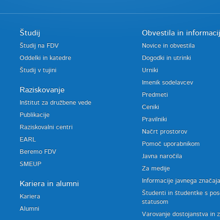
Študij
Obvestila in informaci
Študij na FDV
Novice in obvestila
Oddelki in katedre
Dogodki in utrinki
Študij v tujini
Urniki
Imenik sodelavcev
Raziskovanje
Predmeti
Inštitut za družbene vede
Ceniki
Publikacije
Pravilniki
Raziskovalni centri
Načrt prostorov
EARL
Pomoč uporabnikom
Beremo FDV
Javna naročila
SMEUP
Za medije
Informacije javnega značaj
Kariera in alumni
Študenti in študentke s po
Kariera
statusom
Alumni
Varovanje dostojanstva in 