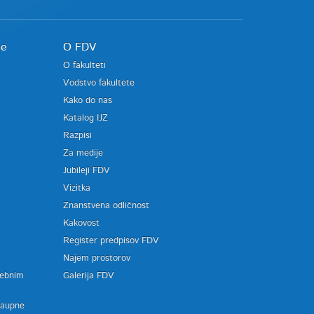
je
O FDV
O fakulteti
Vodstvo fakultete
Kako do nas
Katalog IJZ
Razpisi
Za medije
Jubileji FDV
Vizitka
Znanstvena odličnost
Kakovost
Register predpisov FDV
a
Najem prostorov
sebnim
Galerija FDV
zaupne