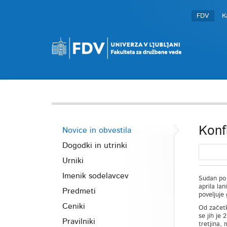
FDV
K
Konf
Novice in obvestila
Dogodki in utrinki
Urniki
Imenik sodelavcev
Sudan po 
aprila la
Predmeti
poveljuje
Ceniki
Od začetka
se jih je 
Pravilniki
tretjina,