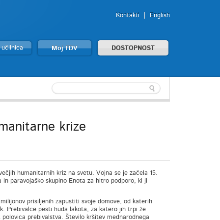
Kontakti
English
 učilnica
Moj FDV
DOSTOPNOST
manitarne krize
ečjih humanitarnih kriz na svetu. Vojna se je začela 15.
 in paravojaško skupino Enota za hitro podporo, ki ji
milijonov prisiljenih zapustiti svoje domove, od katerih
k. Prebivalce pesti huda lakota, za katero jih trpi že
ot polovica prebivalstva. Število kršitev mednarodnega