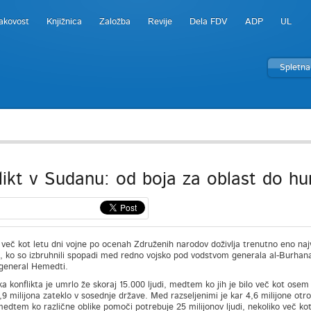
akovost
Knjižnica
Založba
Revije
Dela FDV
ADP
UL
Spletna
likt v Sudanu: od boja za oblast do hu
več kot letu dni vojne po ocenah Združenih narodov doživlja trenutno eno najv
ni, ko so izbruhnili spopadi med redno vojsko pod vodstvom generala al-Burhana
 general Hemedti.
 konflikta je umrlo že skoraj 15.000 ljudi, medtem ko jih je bilo več kot osem 
2,9 milijona zateklo v sosednje države. Med razseljenimi je kar 4,6 milijone otro
 medtem ko različne oblike pomoči potrebuje 25 milijonov ljudi, nekoliko več k