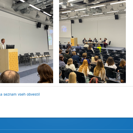
na seznam vseh obvestil