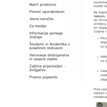
humanitarn
Načrt prostorov
moških te
Pomoč uporabnikom
Na dogodk
Jamous
,
Javna naročila
ter mirov
učiteljic
Za medije
ter dogaj
Sudana v 
Informacije javnega
značaja
Kaj j
dogo
Študenti in študentke s
so nj
posebnim statusom
Varovanje dostojanstva
Kako
in zaupne osebe
na s
Zaščita prijaviteljev -
žvižgačev
Zaka
medi
Pravno pojasnilo
odig
Pred razp
nekateri 
intelektu