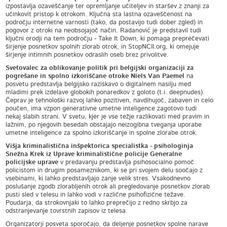
izpostavlja ozaveščanje ter opremljanje učiteljev in staršev z znanji za
učinkovit pristop k otrokom. Ključna sta lastna ozaveščenost na
področju internetne varnosti (tako, da postavijo tudi dober zgled) in
pogovor z otroki na neobsojajoč način. Radanović je predstavil tudi
ključni orodji na tem področju - Take It Down, ki pomaga preprečevati
širjenje posnetkov spolnih zlorab otrok, in StopNCII.org, ki omejuje
širjenje intimnih posnetkov odraslih oseb brez privolitve.
Svetovalec za oblikovanje politik pri belgijski organizaciji za
pogrešane in spolno izkoriščane otroke Niels Van Paemel
na
posvetu predstavlja belgijsko raziskavo o digitalnem nasilju med
mladimi prek izdelave globokih ponaredkov z goloto (t.i. deepnudes).
Čeprav je tehnološki razvoj lahko pozitiven, navdihujoč, zabaven in celo
poučen, ima vzpon generativne umetne inteligence zagotovo tudi
nekaj slabih strani. V svetu, kjer je vse težje razlikovati med pravim in
lažnim, po njegovih besedah obstajajo neizogibna tveganja uporabe
umetne inteligence za spolno izkoriščanje in spolne zlorabe otrok.
Višja kriminalistična inšpektorica specialistka - psihologinja
Snežna Krek iz Uprave kriminalistične policije Generalne
policijske uprave
v predavanju predstavlja psihosocialno pomoč
policistom in drugim posameznikom, ki se pri svojem delu soočajo z
vsebinami, ki lahko predstavljajo zanje velik stres. Vsakodnevno
poslušanje zgodb zlorabljenih otrok ali pregledovanje posnetkov zlorab
pusti sled v telesu in lahko vodi v različne psihofizične težave.
Poudarja, da strokovnjaki to lahko preprečijo z redno skrbjo za
odstranjevanje tovrstnih zapisov iz telesa.
Organizatorji posveta sporočajo, da deljenje posnetkov spolne narave