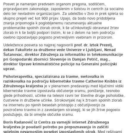
Posvet je namenjen predvsem organom pregona, sodiščem,
pripravljavcem zakonodaje, zaposlenim v šolstvu in centrih za socialno
delo ter nevladnim organizacijam. Za udeležbo v živo in prek spleta so
skupno prejeli več kot 900 prijav. Upajo, da bodo novo pridobljena
znanja pripomogla k poglobljenemu razumevanju aktualne
problematike spolnih zlorab otrok, k še učinkovitejši obravnavi žrtev
zlorab in k še boljši podpori tistim, ki se z delom na tem področju
osebno izpostavljajo pogosto pretresljivim vsebinam in prizorom.
Udeležence posveta so najprej nagovorili
prof. dr. Iztok Prezelj,
dekan Fakultete za družbene vede Univerze v Ljubljani, Nenad
Šutanovac, direktor Združenja za informatiko in telekomunikacije
pri Gospodarski zbornici Slovenije in Damjan Petrič, mag.,
direktor Uprave kriminalistične policije na Generalni policijski
upravi.
Psihoterapevtka, specializirana za travme, svetovalka in
raziskovalka na področju kibernetske travme Catherine Knibbs iz
Združenega kraljestva
je v plenarnem predavanju med ključnimi vidiki
kibernetske travme izpostavila občutenje sramu, ponižanje, tesnobo
glede prihodnosti, učinke na telesni ravni ter številne druge psihološke,
čustvene in družbene učinke. Strokovnjaki naj k žrtvam spolnih zlorab
na internetu po njenih besedah pristopijo z občutljivostjo za
povzročeno travmo in z zavedanjem strategij, ki se jih žrtve pogosto
poslužujejo, da bi omejile občutke sramu.
Boris Radanović iz Centra za varnejši internet Združenega
kraljestva je poudaril potrebo po prepoznavanju in zaščiti
spletnim nevarnostim posebej izpostavljenih otrok.
Med rešitvami