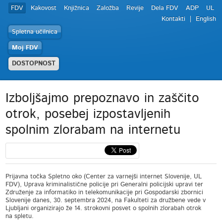
FDV
Kakovost
Knjižnica
Založba
Revije
Dela FDV
ADP
UL
Kontakti
English
Spletna učilnica
Moj FDV
DOSTOPNOST
Izboljšajmo prepoznavo in zaščito
otrok, posebej izpostavljenih
spolnim zlorabam na internetu
Prijavna točka Spletno oko (Center za varnejši internet Slovenije, UL
FDV), Uprava kriminalistične policije pri Generalni policijski upravi ter
Združenje za informatiko in telekomunikacije pri Gospodarski zbornici
Slovenije danes, 30. septembra 2024, na Fakulteti za družbene vede v
Ljubljani organizirajo že 14. strokovni posvet o spolnih zlorabah otrok
na spletu.