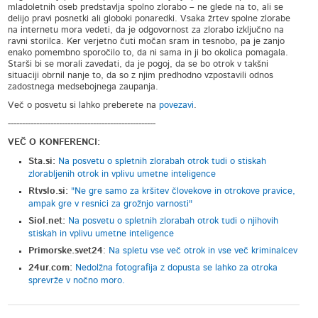
mladoletnih oseb predstavlja spolno zlorabo – ne glede na to, ali se
delijo pravi posnetki ali globoki ponaredki. Vsaka žrtev spolne zlorabe
na internetu mora vedeti, da je odgovornost za zlorabo izključno na
ravni storilca. Ker verjetno čuti močan sram in tesnobo, pa je zanjo
enako pomembno sporočilo to, da ni sama in ji bo okolica pomagala.
Starši bi se morali zavedati, da je pogoj, da se bo otrok v takšni
situaciji obrnil nanje to, da so z njim predhodno vzpostavili odnos
zadostnega medsebojnega zaupanja.
Več o posvetu si lahko preberete na
povezavi
.
----------------------------------------------------
VEČ O KONFERENCI:
Sta.si:
Na posvetu o spletnih zlorabah otrok tudi o stiskah
zlorabljenih otrok in vplivu umetne inteligence
Rtvslo.si:
"Ne gre samo za kršitev človekove in otrokove pravice,
ampak gre v resnici za grožnjo varnosti"
Siol.net:
Na posvetu o spletnih zlorabah otrok tudi o njihovih
stiskah in vplivu umetne inteligence
Primorske.svet24
:
Na spletu vse več otrok in vse več kriminalcev
24ur.com:
Nedolžna fotografija z dopusta se lahko za otroka
sprevrže v nočno moro.