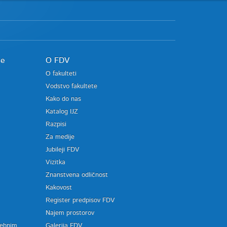
je
O FDV
O fakulteti
Vodstvo fakultete
Kako do nas
Katalog IJZ
Razpisi
Za medije
Jubileji FDV
Vizitka
Znanstvena odličnost
Kakovost
Register predpisov FDV
a
Najem prostorov
sebnim
Galerija FDV