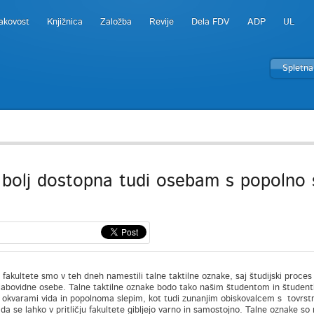
akovost
Knjižnica
Založba
Revije
Dela FDV
ADP
UL
Spletna
bolj dostopna tudi osebam s popolno s
u fakultete smo v teh dneh namestili talne taktilne oznake, saj študijski proces 
slabovidne osebe. Talne taktilne oznake bodo tako našim študentom in študen
i okvarami vida in popolnoma slepim, kot tudi zunanjim obiskovalcem s tovrst
da se lahko v pritličju fakultete gibljejo varno in samostojno. Talne oznake s