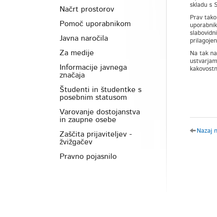
skladu s S
Načrt prostorov
Prav tak
Pomoč uporabnikom
uporabnik
slabovidn
Javna naročila
prilagojen
Za medije
Na tak na
ustvarjam
Informacije javnega
kakovostn
značaja
Študenti in študentke s
posebnim statusom
Varovanje dostojanstva
in zaupne osebe
Nazaj 
Zaščita prijaviteljev -
žvižgačev
Pravno pojasnilo