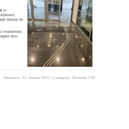
st
in
 težavami,
ejši dostop do
 invalidnosti,
ijsko leto:
Objavljeno: 03. oktober 2022 | v kategoriji: Obvestila, FDV