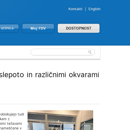
Kontakti
English
 učilnica
Moj FDV
DOSTOPNOST
lepoto in različnimi okvarami
obiskujejo tudi
tkam z
nimi težavami
o nameščene v