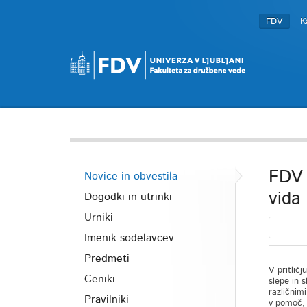
FDV
K
FDV 
Novice in obvestila
vida
Dogodki in utrinki
Urniki
Imenik sodelavcev
Predmeti
V pritličj
Ceniki
slepe in 
različnim
Pravilniki
v pomoč, 