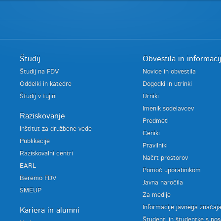
Študij
Obvestila in informaci
Študij na FDV
Novice in obvestila
Oddelki in katedre
Dogodki in utrinki
Študij v tujini
Urniki
Imenik sodelavcev
Raziskovanje
Predmeti
Inštitut za družbene vede
Ceniki
Publikacije
Pravilniki
Raziskovalni centri
Načrt prostorov
EARL
Pomoč uporabnikom
Beremo FDV
Javna naročila
SMEUP
Za medije
Informacije javnega značaj
Kariera in alumni
Študenti in študentke s po