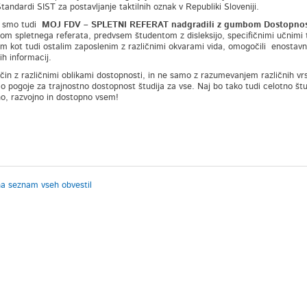
tandardi SIST za postavljanje taktilnih oznak v Republiki Sloveniji.
o smo tudi
MOJ FDV – SPLETNI REFERAT nadgradili z gumbom Dostopno
om spletnega referata, predvsem študentom z disleksijo, specifičnimi učnimi
im kot tudi ostalim zaposlenim z različnimi okvarami vida, omogočili enostavn
ih informacij.
čin z različnimi oblikami dostopnosti, in ne samo z razumevanjem različnih vrst
o pogoje za trajnostno dostopnost študija za vse. Naj bo tako tudi celotno štud
o, razvojno in dostopno vsem!
na seznam vseh obvestil