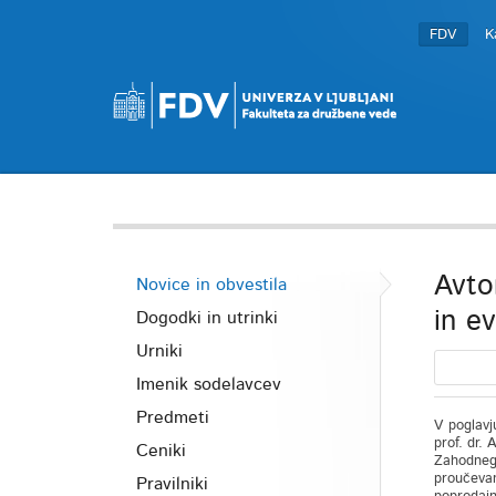
FDV
K
Avto
Novice in obvestila
in e
Dogodki in utrinki
Urniki
Imenik sodelavcev
Predmeti
V poglavj
prof. dr. 
Ceniki
Zahodnega
proučevane
Pravilniki