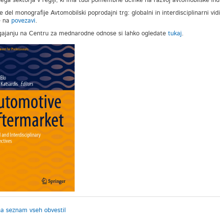
ega sektorja v regiji, ki ima tudi pomembne učinke na razvoj avtomobilske indu
e del monografije Avtomobilski poprodajni trg: globalni in interdisciplinarni vidik
e na
povezavi
.
ajanju na Centru za mednarodne odnose si lahko ogledate
tukaj
.
na seznam vseh obvestil