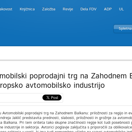
akovost
Knjižnica
Založba
Revije
Dela FDV
ADP
UL
Spletna
mobilski poprodajni trg na Zahodnem Ba
vropsko avtomobilsko industrijo
u Avtomobilski poprodajni trg na Zahodnem Balkanu: priložnosti za regijo in evro
Andreja Jaklič predstavita prednosti, slabosti, priložnosti in grožnje za avtomobi
 Balkana. Pri tem orišeta tako skupne značilnosti regije kot tudi posebnosti 
 industrije in sektorja. Avtorici poglavje zaključita s priporočili za oblikovalce