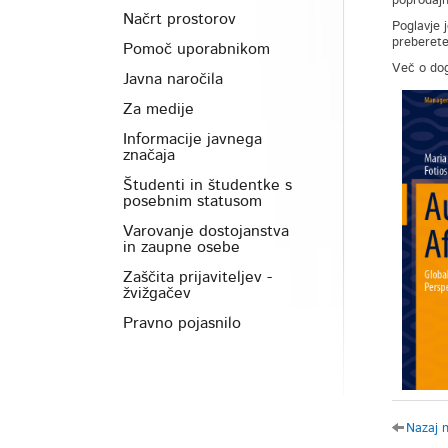
poprodajn
Načrt prostorov
Poglavje j
preberet
Pomoč uporabnikom
Več o dog
Javna naročila
Za medije
Informacije javnega
značaja
Študenti in študentke s
posebnim statusom
Varovanje dostojanstva
in zaupne osebe
Zaščita prijaviteljev -
žvižgačev
Pravno pojasnilo
Nazaj 