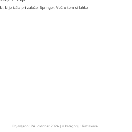
strije v Evropi.
i, ki je izšla pri založbi Springer. Več o tem si lahko
Objavljeno: 24. oktober 2024 | v kategoriji: Raziskave