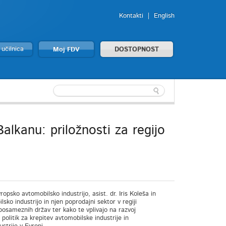
Kontakti
English
 učilnica
Moj FDV
DOSTOPNOST
lkanu: priložnosti za regijo
psko avtomobilsko industrijo, asist. dr. Iris Koleša in
lsko industrijo in njen poprodajni sektor v regiji
posameznih držav ter kako te vplivajo na razvoj
 politik za krepitev avtomobilske industrije in