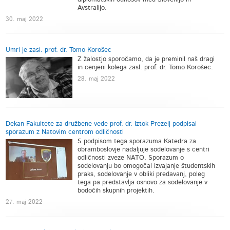
Avstralijo.
30. maj 2022
Umrl je zasl. prof. dr. Tomo Korošec
Z žalostjo sporočamo, da je preminil naš dragi
in cenjeni kolega zasl. prof. dr. Tomo Korošec.
28. maj 2022
Dekan Fakultete za družbene vede prof. dr. Iztok Prezelj podpisal
sporazum z Natovim centrom odličnosti
S podpisom tega sporazuma Katedra za
obramboslovje nadaljuje sodelovanje s centri
odličnosti zveze NATO. Sporazum o
sodelovanju bo omogočal izvajanje študentskih
praks, sodelovanje v obliki predavanj, poleg
tega pa predstavlja osnovo za sodelovanje v
bodočih skupnih projektih.
27. maj 2022