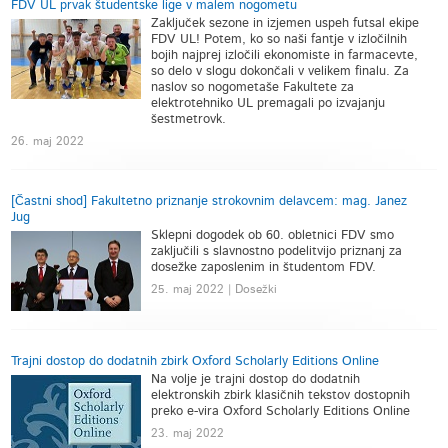
FDV UL prvak študentske lige v malem nogometu
Zaključek sezone in izjemen uspeh futsal ekipe
FDV UL! Potem, ko so naši fantje v izločilnih
bojih najprej izločili ekonomiste in farmacevte,
so delo v slogu dokončali v velikem finalu. Za
naslov so nogometaše Fakultete za
elektrotehniko UL premagali po izvajanju
šestmetrovk.
26. maj 2022
[Častni shod] Fakultetno priznanje strokovnim delavcem: mag. Janez
Jug
Sklepni dogodek ob 60. obletnici FDV smo
zaključili s slavnostno podelitvijo priznanj za
dosežke zaposlenim in študentom FDV.
25. maj 2022 | Dosežki
Trajni dostop do dodatnih zbirk Oxford Scholarly Editions Online
Na volje je trajni dostop do dodatnih
elektronskih zbirk klasičnih tekstov dostopnih
preko e-vira Oxford Scholarly Editions Online
23. maj 2022