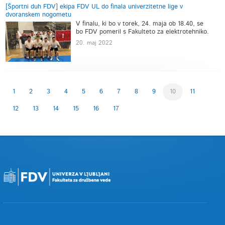
[Športni duh FDV] ekipa FDV UL do finala univerzitetne lige v
dvoranskem nogometu
V finalu, ki bo v torek, 24. maja ob 18.40, se
bo FDV pomeril s Fakulteto za elektrotehniko.
20. maj 2022
1
2
3
4
5
6
7
8
9
10
11
12
13
14
15
16
17