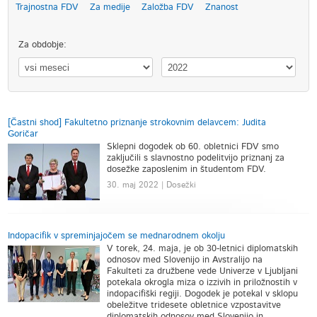
Trajnostna FDV
Za medije
Založba FDV
Znanost
Za obdobje:
[Častni shod] Fakultetno priznanje strokovnim delavcem: Judita
Goričar
Sklepni dogodek ob 60. obletnici FDV smo
zaključili s slavnostno podelitvijo priznanj za
dosežke zaposlenim in študentom FDV.
30. maj 2022 | Dosežki
Indopacifik v spreminjajočem se mednarodnem okolju
V torek, 24. maja, je ob 30-letnici diplomatskih
odnosov med Slovenijo in Avstralijo na
Fakulteti za družbene vede Univerze v Ljubljani
potekala okrogla miza o izzivih in priložnostih v
indopacifiški regiji. Dogodek je potekal v sklopu
obeležitve tridesete obletnice vzpostavitve
diplomatskih odnosov med Slovenijo in