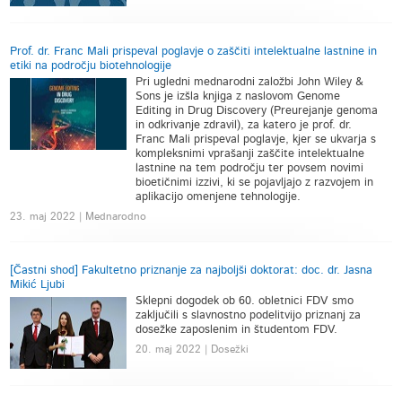
Prof. dr. Franc Mali prispeval poglavje o zaščiti intelektualne lastnine in
etiki na področju biotehnologije
Pri ugledni mednarodni založbi John Wiley &
Sons je izšla knjiga z naslovom Genome
Editing in Drug Discovery (Preurejanje genoma
in odkrivanje zdravil), za katero je prof. dr.
Franc Mali prispeval poglavje, kjer se ukvarja s
kompleksnimi vprašanji zaščite intelektualne
lastnine na tem področju ter povsem novimi
bioetičnimi izzivi, ki se pojavljajo z razvojem in
aplikacijo omenjene tehnologije.
23. maj 2022 | Mednarodno
[Častni shod] Fakultetno priznanje za najboljši doktorat: doc. dr. Jasna
Mikić Ljubi
Sklepni dogodek ob 60. obletnici FDV smo
zaključili s slavnostno podelitvijo priznanj za
dosežke zaposlenim in študentom FDV.
20. maj 2022 | Dosežki