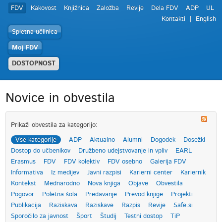
FDV
Kakovost
Knjižnica
Založba
Revije
Dela FDV
ADP
UL
Kontakti
English
Spletna učilnica
Moj FDV
DOSTOPNOST
Novice in obvestila
Prikaži obvestila za kategorijo:
Vse kategorije
ADP
Aktualno
Alumni
Dogodek
Dosežki
Dostop do učbenikov
Družbeno udejstvovanje in vpliv
EARL
Erasmus
FDV
FDV kolektiv
FDV osebno
Galerija FDV
Informativa
Iz medijev
Javni razpisi
Karierni center
Kariernik
Kontekst
Mednarodno
Nova knjiga
Objave
Obvestila
Pogovor
Poletna šola
Predavanje
Prevod knjige
Projekti
Publikacija
Raziskava
Raziskave
Razpis
Revije
Safe.si
Sporočilo za javnost
Šport
Študij
Testni dostop
TiP