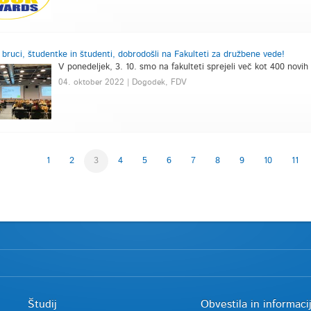
 bruci, študentke in študenti, dobrodošli na Fakulteti za družbene vede!
V ponedeljek, 3. 10. smo na fakulteti sprejeli več kot 400 novi
04. oktober 2022 | Dogodek, FDV
1
2
3
4
5
6
7
8
9
10
11
Študij
Obvestila in informaci