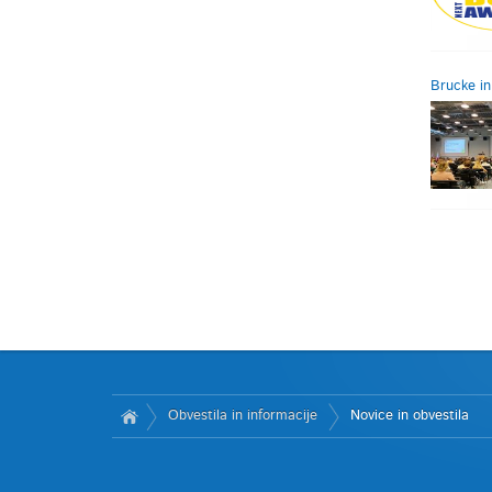
Brucke in
Obvestila in informacije
Novice in obvestila