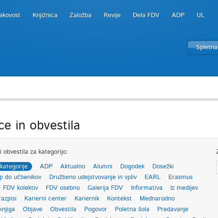
akovost
Knjižnica
Založba
Revije
Dela FDV
ADP
UL
Spletna
ce in obvestila
i obvestila za kategorijo:
kategorije
ADP
Aktualno
Alumni
Dogodek
Dosežki
p do učbenikov
Družbeno udejstvovanje in vpliv
EARL
Erasmus
FDV kolektiv
FDV osebno
Galerija FDV
Informativa
Iz medijev
razpisi
Karierni center
Kariernik
Kontekst
Mednarodno
knjiga
Objave
Obvestila
Pogovor
Poletna šola
Predavanje