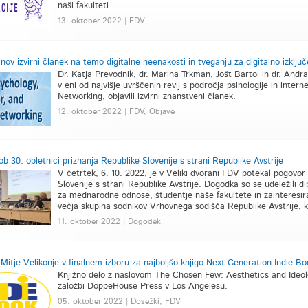
naši fakulteti.
13. oktober 2022 | FDV
nov izvirni članek na temo digitalne neenakosti in tveganju za digitalno izključe
Dr. Katja Prevodnik, dr. Marina Trkman, Jošt Bartol in dr. Andr
v eni od najvišje uvrščenih revij s področja psihologije in inter
Networking, objavili izvirni znanstveni članek.
12. oktober 2022 | FDV, Objave
b 30. obletnici priznanja Republike Slovenije s strani Republike Avstrije
V četrtek, 6. 10. 2022, je v Veliki dvorani FDV potekal pogovor 
Slovenije s strani Republike Avstrije. Dogodka so se udeležili di
za mednarodne odnose, študentje naše fakultete in zainteresir
večja skupina sodnikov Vrhovnega sodišča Republike Avstrije, ki 
11. oktober 2022 | Dogodek
. Mitje Velikonje v finalnem izboru za najboljšo knjigo Next Generation Indie 
Knjižno delo z naslovom The Chosen Few: Aesthetics and Ideology
založbi DoppeHouse Press v Los Angelesu.
05. oktober 2022 | Dosežki, FDV