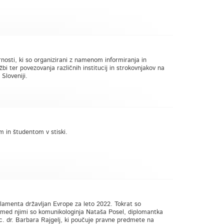
rnosti, ki so organizirani z namenom informiranja in
bi ter povezovanja različnih institucij in strokovnjakov na
Sloveniji.
 in študentom v stiski.
lamenta državljan Evrope za leto 2022. Tokrat so
 med njimi so komunikologinja Nataša Posel, diplomantka
 dr. Barbara Rajgelj, ki poučuje pravne predmete na