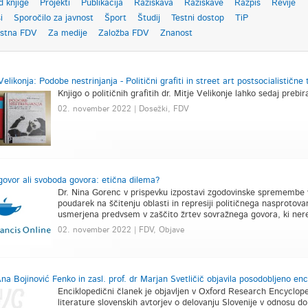
d knjige
Projekti
Publikacija
Raziskava
Raziskave
Razpis
Revije
i
Sporočilo za javnost
Šport
Študij
Testni dostop
TiP
ostna FDV
Za medije
Založba FDV
Znanost
Velikonja: Podobe nestrinjanja - Politični grafiti in street art postsocialistične 
Knjigo o političnih grafitih dr. Mitje Velikonje lahko sedaj pre
02. november 2022 | Dosežki, FDV
govor ali svoboda govora: etična dilema?
Dr. Nina Gorenc v prispevku izpostavi zgodovinske spremembe v
poudarek na ščitenju oblasti in represiji političnega nasprotova
usmerjena predvsem v zaščito žrtev sovražnega govora, ki neredk
02. november 2022 | FDV, Objave
Ana Bojinović Fenko in zasl. prof. dr Marjan Svetličič objavila posodobljeno enc
Enciklopedični članek je objavljen v Oxford Research Encycloped
literature slovenskih avtorjev o delovanju Slovenije v odnosu d