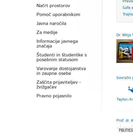
Prevo
Načrt prostorov
Safe.s
Pomoč uporabnikom
Trajn
Javna naročila
Za medije
Dr. Mitja 
Informacije javnega
značaja
Študenti in študentke s
posebnim statusom
Varovanje dostojanstva
in zaupne osebe
Sovražni 
Zaščita prijaviteljev -
žvižgačev
Pravno pojasnilo
Prof. dr. 