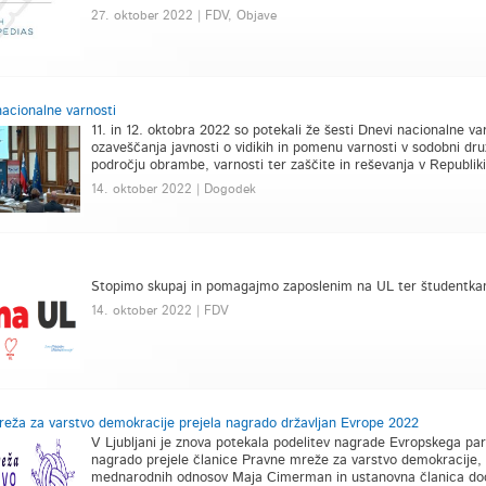
27. oktober 2022 | FDV, Objave
nacionalne varnosti
11. in 12. oktobra 2022 so potekali že šesti Dnevi nacionalne va
ozaveščanja javnosti o vidikih in pomenu varnosti v sodobni druž
področju obrambe, varnosti ter zaščite in reševanja v Republiki 
14. oktober 2022 | Dogodek
Stopimo skupaj in pomagajmo zaposlenim na UL ter študentkam
14. oktober 2022 | FDV
eža za varstvo demokracije prejela nagrado državljan Evrope 2022
V Ljubljani je znova potekala podelitev nagrade Evropskega par
nagrado prejele članice Pravne mreže za varstvo demokracije,
mednarodnih odnosov Maja Cimerman in ustanovna članica doc.