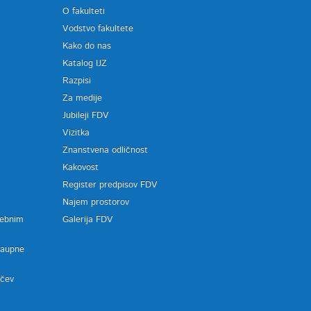
O fakulteti
Vodstvo fakultete
Kako do nas
Katalog IJZ
Razpisi
Za medije
Jubileji FDV
Vizitka
Znanstvena odličnost
Kakovost
Register predpisov FDV
a
Najem prostorov
sebnim
Galerija FDV
zaupne
ačev