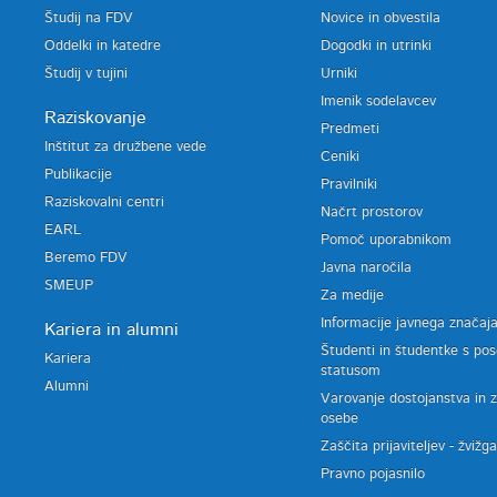
Študij na FDV
Novice in obvestila
Oddelki in katedre
Dogodki in utrinki
Študij v tujini
Urniki
Imenik sodelavcev
Raziskovanje
Predmeti
Inštitut za družbene vede
Ceniki
Publikacije
Pravilniki
Raziskovalni centri
Načrt prostorov
EARL
Pomoč uporabnikom
Beremo FDV
Javna naročila
SMEUP
Za medije
Informacije javnega značaj
Kariera in alumni
Študenti in študentke s po
Kariera
statusom
Alumni
Varovanje dostojanstva in 
osebe
Zaščita prijaviteljev - žvižg
Pravno pojasnilo