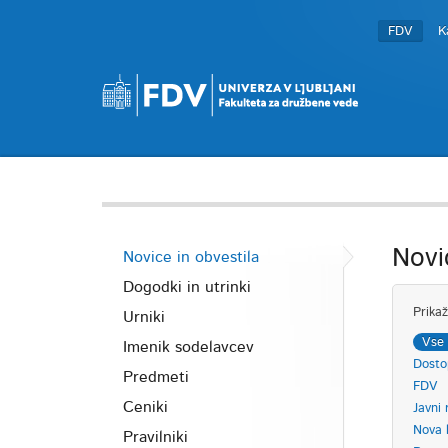
FDV
K
Novi
Novice in obvestila
Dogodki in utrinki
Prikaž
Urniki
Vse 
Imenik sodelavcev
Dosto
Predmeti
FDV
Ceniki
Javni 
Nova 
Pravilniki