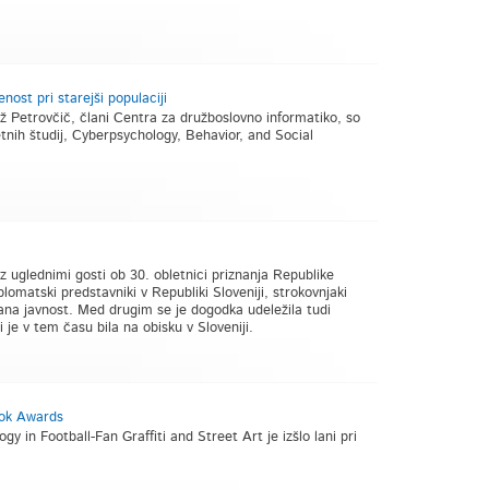
nost pri starejši populaciji
až Petrovčič, člani Centra za družboslovno informatiko, so
netnih študij, Cyberpsychology, Behavior, and Social
z uglednimi gosti ob 30. obletnici priznanja Republike
plomatski predstavniki v Republiki Sloveniji, strokovnjaki
ana javnost. Med drugim se je dogodka udeležila tudi
je v tem času bila na obisku v Sloveniji.
Book Awards
 in Football-Fan Graffiti and Street Art je izšlo lani pri