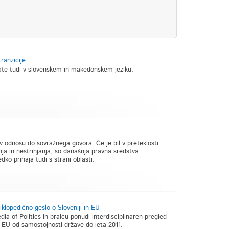
tranzicije
birate tudi v slovenskem in makedonskem jeziku.
 odnosu do sovražnega govora. Če je bil v preteklosti
nja in nestrinjanja, so današnja pravna sredstva
o prihaja tudi s strani oblasti.
iklopedično geslo o Sloveniji in EU
ia of Politics in bralcu ponudi interdisciplinaren pregled
o EU od samostojnosti države do leta 2011.