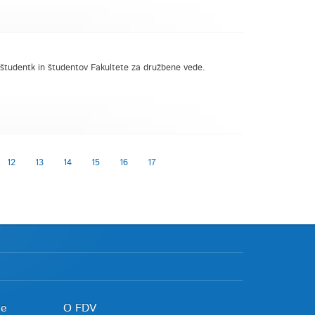
h študentk in študentov Fakultete za družbene vede.
12
13
14
15
16
17
je
O FDV