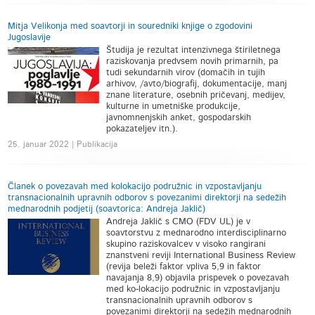
Mitja Velikonja med soavtorji in souredniki knjige o zgodovini
Jugoslavije
Študija je rezultat intenzivnega štiriletnega
raziskovanja predvsem novih primarnih, pa
tudi sekundarnih virov (domačih in tujih
arhivov, /avto/biografij, dokumentacije, manj
znane literature, osebnih pričevanj, medijev,
kulturne in umetniške produkcije,
javnomnenjskih anket, gospodarskih
pokazateljev itn.).
25. januar 2022 | Publikacija
Članek o povezavah med kolokacijo podružnic in vzpostavljanju
transnacionalnih upravnih odborov s povezanimi direktorji na sedežih
mednarodnih podjetij (soavtorica: Andreja Jaklič)
Andreja Jaklič s CMO (FDV UL) je v
soavtorstvu z mednarodno interdisciplinarno
skupino raziskovalcev v visoko rangirani
znanstveni reviji International Business Review
(revija beleži faktor vpliva 5,9 in faktor
navajanja 8,9) objavila prispevek o povezavah
med ko-lokacijo podružnic in vzpostavljanju
transnacionalnih upravnih odborov s
povezanimi direktorji na sedežih mednarodnih