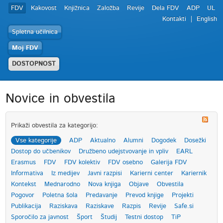
FDV
Kakovost
Knjižnica
Založba
Revije
Dela FDV
ADP
UL
Kontakti
English
Spletna učilnica
Moj FDV
DOSTOPNOST
Novice in obvestila
Prikaži obvestila za kategorijo:
Vse kategorije
ADP
Aktualno
Alumni
Dogodek
Dosežki
Dostop do učbenikov
Družbeno udejstvovanje in vpliv
EARL
Erasmus
FDV
FDV kolektiv
FDV osebno
Galerija FDV
Informativa
Iz medijev
Javni razpisi
Karierni center
Kariernik
Kontekst
Mednarodno
Nova knjiga
Objave
Obvestila
Pogovor
Poletna šola
Predavanje
Prevod knjige
Projekti
Publikacija
Raziskava
Raziskave
Razpis
Revije
Safe.si
Sporočilo za javnost
Šport
Študij
Testni dostop
TiP