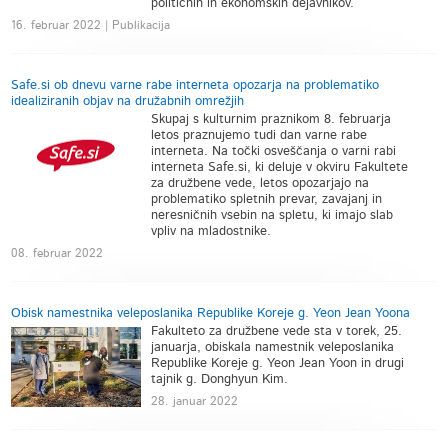
političnih in ekonomskih dejavnikov.
16. februar 2022 | Publikacija
Safe.si ob dnevu varne rabe interneta opozarja na problematiko
idealiziranih objav na družabnih omrežjih
Skupaj s kulturnim praznikom 8. februarja
letos praznujemo tudi dan varne rabe
interneta. Na točki osveščanja o varni rabi
interneta Safe.si, ki deluje v okviru Fakultete
za družbene vede, letos opozarjajo na
problematiko spletnih prevar, zavajanj in
neresničnih vsebin na spletu, ki imajo slab
vpliv na mladostnike.
08. februar 2022
Obisk namestnika veleposlanika Republike Koreje g. Yeon Jean Yoona
Fakulteto za družbene vede sta v torek, 25.
januarja, obiskala namestnik veleposlanika
Republike Koreje g. Yeon Jean Yoon in drugi
tajnik g. Donghyun Kim.
28. januar 2022