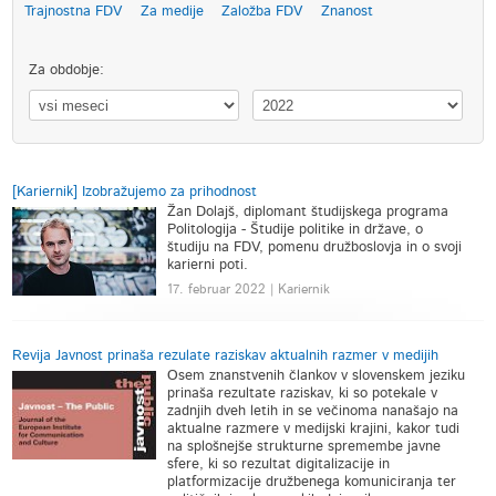
Trajnostna FDV
Za medije
Založba FDV
Znanost
Za obdobje:
[Kariernik] Izobražujemo za prihodnost
Žan Dolajš, diplomant študijskega programa
Politologija - Študije politike in države, o
študiju na FDV, pomenu družboslovja in o svoji
karierni poti.
17. februar 2022 | Kariernik
Revija Javnost prinaša rezulate raziskav aktualnih razmer v medijih
Osem znanstvenih člankov v slovenskem jeziku
prinaša rezultate raziskav, ki so potekale v
zadnjih dveh letih in se večinoma nanašajo na
aktualne razmere v medijski krajini, kakor tudi
na splošnejše strukturne spremembe javne
sfere, ki so rezultat digitalizacije in
platformizacije družbenega komuniciranja ter