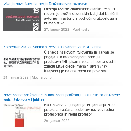
Izšla je nova številka revije Družboslovne razprave
Obsega izvirne znanstvene članke ter štiri
recenzije svežih slovenskih izdaj del klasičnih
avtorjev in avtoric s področij družboslovja in
humanistike.
27. januar 2022 | Publikacija
Komentar Zlatka Šabiča v zvezi s Tajvanom za BBC China
Članek z naslovom "Slovenija in Tajvan se
pogajata o medsebojnem odprtju
predstavniških pisarn, toda ali bosta sledili
zgledu Litve glede imena 'Tajvan'?" (v
kitajščini) je na dostopen na povezavi.
25. januar 2022 | Mednarodno
Nove redne profesorice in novi redni profesorji Fakultete za družbene
vede Univerze v Ljubljani
Na Univerzi v Ljubljani je 19. januarja 2022
potekala svečana podelitev nazivov redna
profesorica in redni profesor.
25. januar 2022