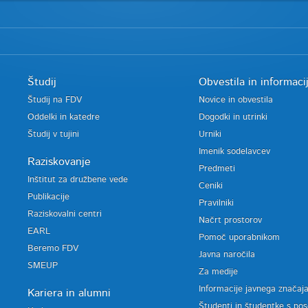
Študij
Obvestila in informaci
Študij na FDV
Novice in obvestila
Oddelki in katedre
Dogodki in utrinki
Študij v tujini
Urniki
Imenik sodelavcev
Raziskovanje
Predmeti
Inštitut za družbene vede
Ceniki
Publikacije
Pravilniki
Raziskovalni centri
Načrt prostorov
EARL
Pomoč uporabnikom
Beremo FDV
Javna naročila
SMEUP
Za medije
Informacije javnega značaj
Kariera in alumni
Študenti in študentke s po