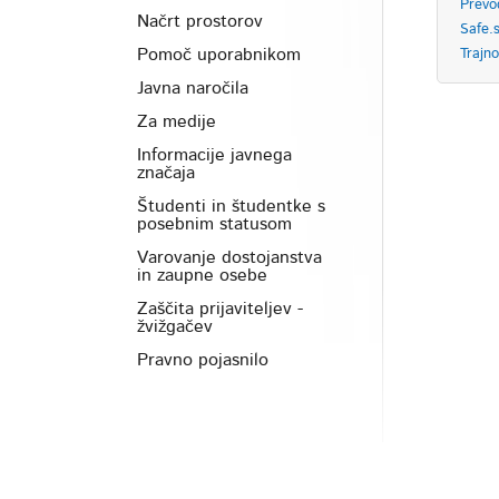
Prevo
Načrt prostorov
Safe.s
Pomoč uporabnikom
Trajn
Javna naročila
Za medije
Informacije javnega
značaja
Študenti in študentke s
posebnim statusom
Varovanje dostojanstva
in zaupne osebe
Zaščita prijaviteljev -
žvižgačev
Pravno pojasnilo