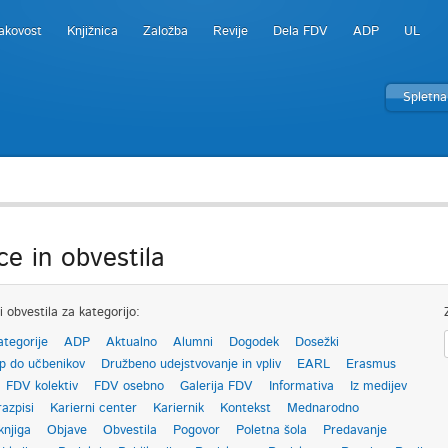
akovost
Knjižnica
Založba
Revije
Dela FDV
ADP
UL
Spletna
ce in obvestila
i obvestila za kategorijo:
ategorije
ADP
Aktualno
Alumni
Dogodek
Dosežki
p do učbenikov
Družbeno udejstvovanje in vpliv
EARL
Erasmus
FDV kolektiv
FDV osebno
Galerija FDV
Informativa
Iz medijev
razpisi
Karierni center
Kariernik
Kontekst
Mednarodno
knjiga
Objave
Obvestila
Pogovor
Poletna šola
Predavanje