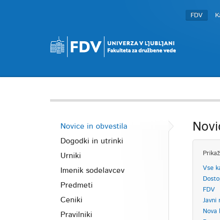
FDV
K
Novi
Novice in obvestila
Dogodki in utrinki
Prikaž
Urniki
Vse k
Imenik sodelavcev
Dosto
Predmeti
FDV
Ceniki
Javni 
Nova 
Pravilniki