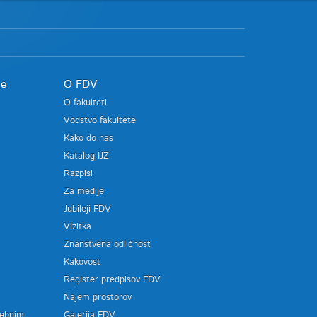
je
O FDV
O fakulteti
Vodstvo fakultete
Kako do nas
Katalog IJZ
Razpisi
Za medije
Jubileji FDV
Vizitka
Znanstvena odličnost
Kakovost
Register predpisov FDV
a
Najem prostorov
sebnim
Galerija FDV