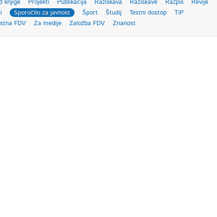
d knjige
Projekti
Publikacija
Raziskava
Raziskave
Razpis
Revije
i
Sporočilo za javnost
Šport
Študij
Testni dostop
TiP
ostna FDV
Za medije
Založba FDV
Znanost