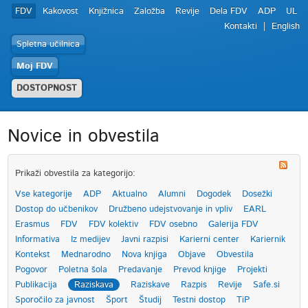
FDV
Kakovost
Knjižnica
Založba
Revije
Dela FDV
ADP
UL
Kontakti
English
Spletna učilnica
Moj FDV
DOSTOPNOST
Novice in obvestila
Prikaži obvestila za kategorijo:
Vse kategorije
ADP
Aktualno
Alumni
Dogodek
Dosežki
Dostop do učbenikov
Družbeno udejstvovanje in vpliv
EARL
Erasmus
FDV
FDV kolektiv
FDV osebno
Galerija FDV
Informativa
Iz medijev
Javni razpisi
Karierni center
Kariernik
Kontekst
Mednarodno
Nova knjiga
Objave
Obvestila
Pogovor
Poletna šola
Predavanje
Prevod knjige
Projekti
Publikacija
Raziskava
Raziskave
Razpis
Revije
Safe.si
Sporočilo za javnost
Šport
Študij
Testni dostop
TiP