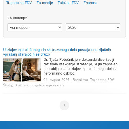
Trajnostna FDV
Za medije
Založba FDV
Znanost
Za obdobje:
Usklajevanje plačanega in skrbstvenega dela postaja eno ključnih
vprašanj starajočih se družb
Dr. Tjaša Potočnik je v doktorski disertaciji
raziskala vsakdanje strategije, ki jih zaposleni
uporabljajo za usklajevanje plačanega dela z
neformalno oskrbo.
04. avgust 2026 | Raziskava, Trajnostna FDV,
Študij, Družbeno udejstvovanje in vpliv
1