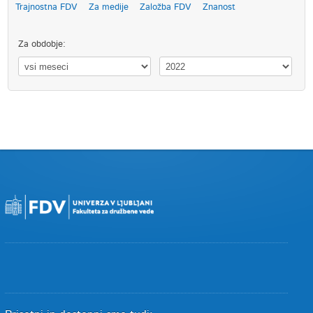
Trajnostna FDV
Za medije
Založba FDV
Znanost
Za obdobje: