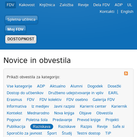
FDV
Kakovost
Knjižnica
Založba
Revije
Dela FDV
ADP
UL
Kontakti
English
Spletna učilnica
Moj FDV
DOSTOPNOST
Novice in obvestila
Prikaži obvestila za kategorijo:
Vse kategorije
ADP
Aktualno
Alumni
Dogodek
Dosežki
Dostop do učbenikov
Družbeno udejstvovanje in vpliv
EARL
Erasmus
FDV
FDV kolektiv
FDV osebno
Galerija FDV
Informativa
Iz medijev
Javni razpisi
Karierni center
Kariernik
Kontekst
Mednarodno
Nova knjiga
Objave
Obvestila
Pogovor
Poletna šola
Predavanje
Prevod knjige
Projekti
Publikacija
Raziskava
Raziskave
Razpis
Revije
Safe.si
Sporočilo za javnost
Šport
Študij
Testni dostop
TiP