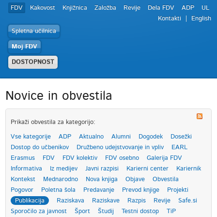
FDV
Kakovost
Knjižnica
Založba
Revije
Dela FDV
ADP
UL
Kontakti
English
Spletna učilnica
Moj FDV
DOSTOPNOST
Novice in obvestila
Prikaži obvestila za kategorijo:
Vse kategorije
ADP
Aktualno
Alumni
Dogodek
Dosežki
Dostop do učbenikov
Družbeno udejstvovanje in vpliv
EARL
Erasmus
FDV
FDV kolektiv
FDV osebno
Galerija FDV
Informativa
Iz medijev
Javni razpisi
Karierni center
Kariernik
Kontekst
Mednarodno
Nova knjiga
Objave
Obvestila
Pogovor
Poletna šola
Predavanje
Prevod knjige
Projekti
Publikacija
Raziskava
Raziskave
Razpis
Revije
Safe.si
Sporočilo za javnost
Šport
Študij
Testni dostop
TiP