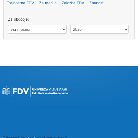
Trajnostna FDV
Za medije
Založba FDV
Znanost
Za obdobje: