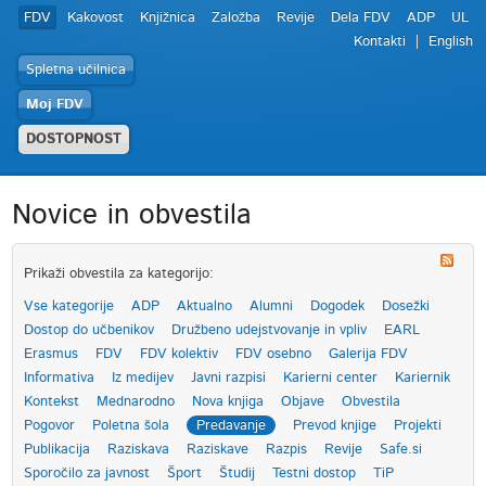
FDV
Kakovost
Knjižnica
Založba
Revije
Dela FDV
ADP
UL
Kontakti
English
Spletna učilnica
Moj FDV
DOSTOPNOST
Novice in obvestila
Prikaži obvestila za kategorijo:
Vse kategorije
ADP
Aktualno
Alumni
Dogodek
Dosežki
Dostop do učbenikov
Družbeno udejstvovanje in vpliv
EARL
Erasmus
FDV
FDV kolektiv
FDV osebno
Galerija FDV
Informativa
Iz medijev
Javni razpisi
Karierni center
Kariernik
Kontekst
Mednarodno
Nova knjiga
Objave
Obvestila
Pogovor
Poletna šola
Predavanje
Prevod knjige
Projekti
Publikacija
Raziskava
Raziskave
Razpis
Revije
Safe.si
Sporočilo za javnost
Šport
Študij
Testni dostop
TiP