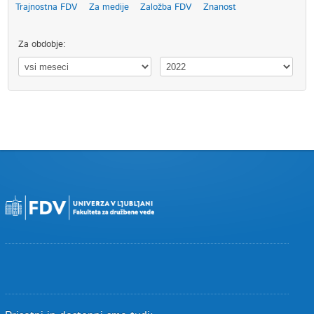
Trajnostna FDV
Za medije
Založba FDV
Znanost
Za obdobje: