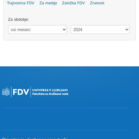
Trajnostna FDV
Za medije
Založba FDV
Znanost
Za obdobje: