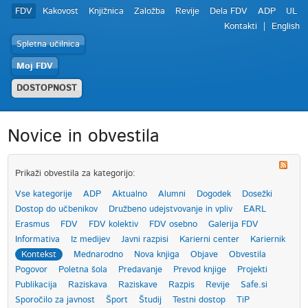
FDV
Kakovost
Knjižnica
Založba
Revije
Dela FDV
ADP
UL
Kontakti
English
Spletna učilnica
Moj FDV
DOSTOPNOST
Novice in obvestila
Prikaži obvestila za kategorijo:
Vse kategorije
ADP
Aktualno
Alumni
Dogodek
Dosežki
Dostop do učbenikov
Družbeno udejstvovanje in vpliv
EARL
Erasmus
FDV
FDV kolektiv
FDV osebno
Galerija FDV
Informativa
Iz medijev
Javni razpisi
Karierni center
Kariernik
Kontekst
Mednarodno
Nova knjiga
Objave
Obvestila
Pogovor
Poletna šola
Predavanje
Prevod knjige
Projekti
Publikacija
Raziskava
Raziskave
Razpis
Revije
Safe.si
Sporočilo za javnost
Šport
Študij
Testni dostop
TiP