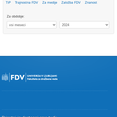
TiP
Trajnostna FDV
Za medije
Založba FDV
Znanost
Za obdobje: