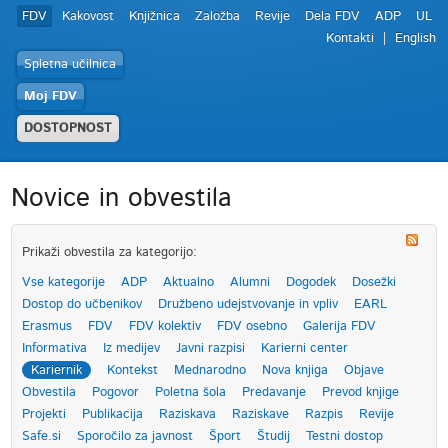
FDV
Kakovost
Knjižnica
Založba
Revije
Dela FDV
ADP
UL
Kontakti
English
Spletna učilnica
Moj FDV
DOSTOPNOST
Novice in obvestila
Prikaži obvestila za kategorijo:
Vse kategorije
ADP
Aktualno
Alumni
Dogodek
Dosežki
Dostop do učbenikov
Družbeno udejstvovanje in vpliv
EARL
Erasmus
FDV
FDV kolektiv
FDV osebno
Galerija FDV
Informativa
Iz medijev
Javni razpisi
Karierni center
Kariernik
Kontekst
Mednarodno
Nova knjiga
Objave
Obvestila
Pogovor
Poletna šola
Predavanje
Prevod knjige
Projekti
Publikacija
Raziskava
Raziskave
Razpis
Revije
Safe.si
Sporočilo za javnost
Šport
Študij
Testni dostop