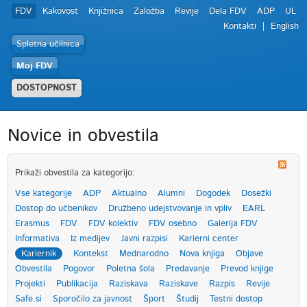
FDV
Kakovost
Knjižnica
Založba
Revije
Dela FDV
ADP
UL
Kontakti
English
Spletna učilnica
Moj FDV
DOSTOPNOST
Novice in obvestila
Prikaži obvestila za kategorijo:
Vse kategorije
ADP
Aktualno
Alumni
Dogodek
Dosežki
Dostop do učbenikov
Družbeno udejstvovanje in vpliv
EARL
Erasmus
FDV
FDV kolektiv
FDV osebno
Galerija FDV
Informativa
Iz medijev
Javni razpisi
Karierni center
Kariernik
Kontekst
Mednarodno
Nova knjiga
Objave
Obvestila
Pogovor
Poletna šola
Predavanje
Prevod knjige
Projekti
Publikacija
Raziskava
Raziskave
Razpis
Revije
Safe.si
Sporočilo za javnost
Šport
Študij
Testni dostop