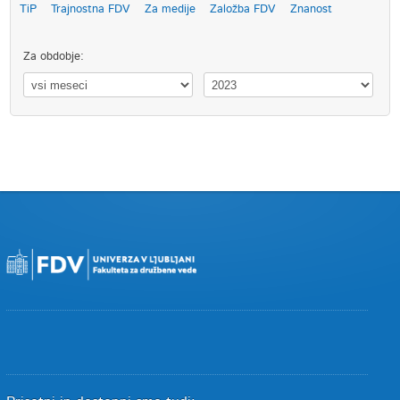
TiP
Trajnostna FDV
Za medije
Založba FDV
Znanost
Za obdobje: