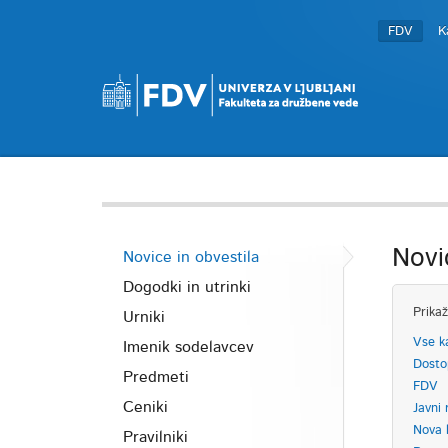
FDV
K
Novi
Novice in obvestila
Dogodki in utrinki
Prikaž
Urniki
Vse k
Imenik sodelavcev
Dosto
Predmeti
FDV
Ceniki
Javni 
Nova 
Pravilniki