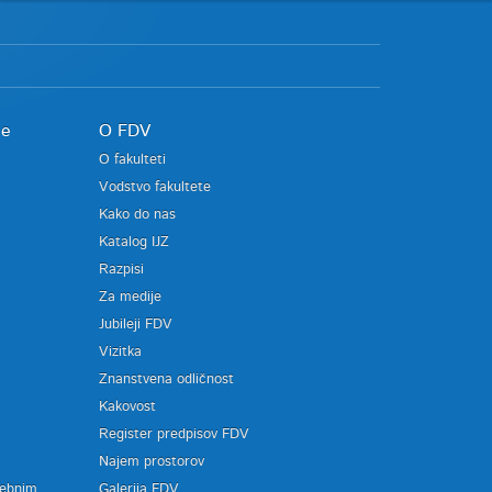
je
O FDV
O fakulteti
Vodstvo fakultete
Kako do nas
Katalog IJZ
Razpisi
Za medije
Jubileji FDV
Vizitka
Znanstvena odličnost
Kakovost
Register predpisov FDV
a
Najem prostorov
sebnim
Galerija FDV