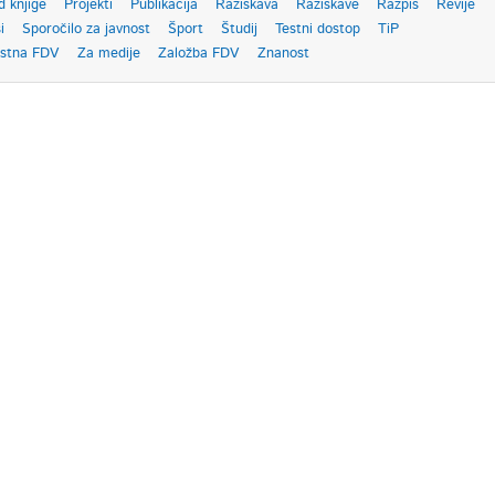
d knjige
Projekti
Publikacija
Raziskava
Raziskave
Razpis
Revije
i
Sporočilo za javnost
Šport
Študij
Testni dostop
TiP
ostna FDV
Za medije
Založba FDV
Znanost