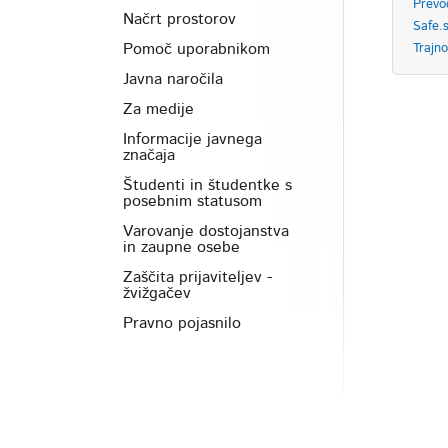
Prevo
Načrt prostorov
Safe.s
Pomoč uporabnikom
Trajn
Javna naročila
Za medije
Informacije javnega
značaja
Študenti in študentke s
posebnim statusom
Varovanje dostojanstva
in zaupne osebe
Zaščita prijaviteljev -
žvižgačev
Pravno pojasnilo