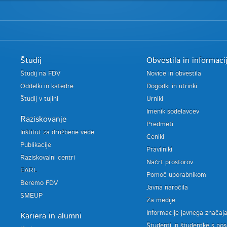
Študij
Obvestila in informaci
Študij na FDV
Novice in obvestila
Oddelki in katedre
Dogodki in utrinki
Študij v tujini
Urniki
Imenik sodelavcev
Raziskovanje
Predmeti
Inštitut za družbene vede
Ceniki
Publikacije
Pravilniki
Raziskovalni centri
Načrt prostorov
EARL
Pomoč uporabnikom
Beremo FDV
Javna naročila
SMEUP
Za medije
Informacije javnega značaj
Kariera in alumni
Študenti in študentke s po