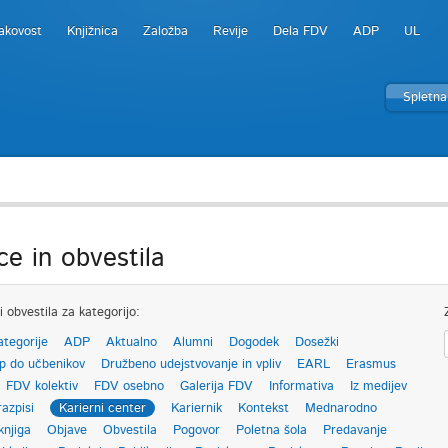
akovost
Knjižnica
Založba
Revije
Dela FDV
ADP
UL
Spletna
ce in obvestila
i obvestila za kategorijo:
ategorije
ADP
Aktualno
Alumni
Dogodek
Dosežki
p do učbenikov
Družbeno udejstvovanje in vpliv
EARL
Erasmus
FDV kolektiv
FDV osebno
Galerija FDV
Informativa
Iz medijev
razpisi
Karierni center
Kariernik
Kontekst
Mednarodno
knjiga
Objave
Obvestila
Pogovor
Poletna šola
Predavanje