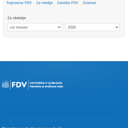
Trajnostna FDV
Za medije
Založba FDV
Znanost
Za obdobje: