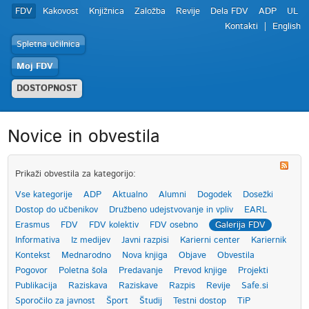
FDV
Kakovost
Knjižnica
Založba
Revije
Dela FDV
ADP
UL
Kontakti
English
Spletna učilnica
Moj FDV
DOSTOPNOST
Novice in obvestila
Prikaži obvestila za kategorijo:
Vse kategorije
ADP
Aktualno
Alumni
Dogodek
Dosežki
Dostop do učbenikov
Družbeno udejstvovanje in vpliv
EARL
Erasmus
FDV
FDV kolektiv
FDV osebno
Galerija FDV
Informativa
Iz medijev
Javni razpisi
Karierni center
Kariernik
Kontekst
Mednarodno
Nova knjiga
Objave
Obvestila
Pogovor
Poletna šola
Predavanje
Prevod knjige
Projekti
Publikacija
Raziskava
Raziskave
Razpis
Revije
Safe.si
Sporočilo za javnost
Šport
Študij
Testni dostop
TiP