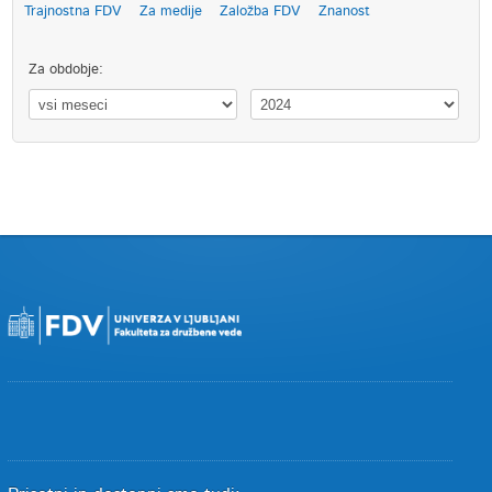
Trajnostna FDV
Za medije
Založba FDV
Znanost
Za obdobje: