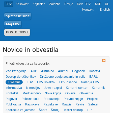
FDV
Kakovost
Knjižnica
Založba
Revije
Dela FDV
ADP
UL
Kontakti
English
Spletna učilnica
Moj FDV
DOSTOPNOST
Novice in obvestila
Prikaži obvestila za kategorijo:
Vse kategorije
ADP
Aktualno
Alumni
Dogodek
Dosežki
Dostop do učbenikov
Družbeno udejstvovanje in vpliv
EARL
Erasmus
FDV
FDV kolektiv
FDV osebno
Galerija FDV
Informativa
Iz medijev
Javni razpisi
Karierni center
Kariernik
Kontekst
Mednarodno
Nova knjiga
Objave
Obvestila
Pogovor
Poletna šola
Predavanje
Prevod knjige
Projekti
Publikacija
Raziskava
Raziskave
Razpis
Revije
Safe.si
Sporočilo za javnost
Šport
Študij
Testni dostop
TiP