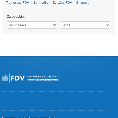
Trajnostna FDV
Za medije
Založba FDV
Znanost
Za obdobje: