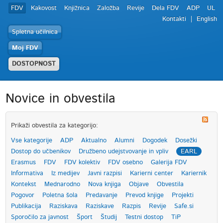
FDV
Kakovost
Knjižnica
Založba
Revije
Dela FDV
ADP
UL
Kontakti
English
Spletna učilnica
Moj FDV
DOSTOPNOST
Novice in obvestila
Prikaži obvestila za kategorijo:
Vse kategorije
ADP
Aktualno
Alumni
Dogodek
Dosežki
Dostop do učbenikov
Družbeno udejstvovanje in vpliv
EARL
Erasmus
FDV
FDV kolektiv
FDV osebno
Galerija FDV
Informativa
Iz medijev
Javni razpisi
Karierni center
Kariernik
Kontekst
Mednarodno
Nova knjiga
Objave
Obvestila
Pogovor
Poletna šola
Predavanje
Prevod knjige
Projekti
Publikacija
Raziskava
Raziskave
Razpis
Revije
Safe.si
Sporočilo za javnost
Šport
Študij
Testni dostop
TiP