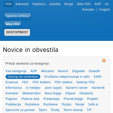
FDV
Kakovost
Knjižnica
Založba
Revije
Dela FDV
ADP
UL
Kontakti
English
Spletna učilnica
Moj FDV
DOSTOPNOST
Novice in obvestila
Prikaži obvestila za kategorijo:
Vse kategorije
ADP
Aktualno
Alumni
Dogodek
Dosežki
Dostop do učbenikov
Družbeno udejstvovanje in vpliv
EARL
Erasmus
FDV
FDV kolektiv
FDV osebno
Galerija FDV
Informativa
Iz medijev
Javni razpisi
Karierni center
Kariernik
Kontekst
Mednarodno
Nova knjiga
Objave
Obvestila
Pogovor
Poletna šola
Predavanje
Prevod knjige
Projekti
Publikacija
Raziskava
Raziskave
Razpis
Revije
Safe.si
Sporočilo za javnost
Šport
Študij
Testni dostop
TiP