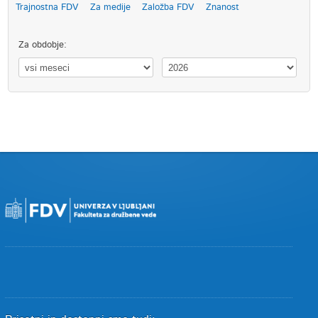
Trajnostna FDV
Za medije
Založba FDV
Znanost
Za obdobje: