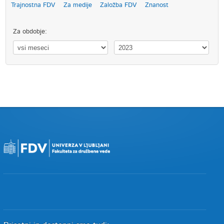
Trajnostna FDV
Za medije
Založba FDV
Znanost
Za obdobje: