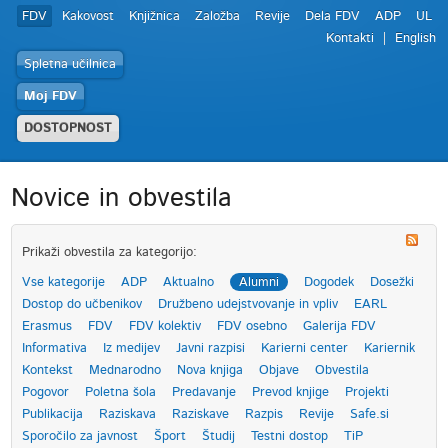
FDV
Kakovost
Knjižnica
Založba
Revije
Dela FDV
ADP
UL
Kontakti
English
Spletna učilnica
Moj FDV
DOSTOPNOST
Novice in obvestila
Prikaži obvestila za kategorijo:
Vse kategorije
ADP
Aktualno
Alumni
Dogodek
Dosežki
Dostop do učbenikov
Družbeno udejstvovanje in vpliv
EARL
Erasmus
FDV
FDV kolektiv
FDV osebno
Galerija FDV
Informativa
Iz medijev
Javni razpisi
Karierni center
Kariernik
Kontekst
Mednarodno
Nova knjiga
Objave
Obvestila
Pogovor
Poletna šola
Predavanje
Prevod knjige
Projekti
Publikacija
Raziskava
Raziskave
Razpis
Revije
Safe.si
Sporočilo za javnost
Šport
Študij
Testni dostop
TiP