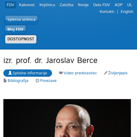
FDV
Kakovost
Knjižnica
Založba
Revije
Dela FDV
ADP
UL
Kontakti
English
Spletna učilnica
Moj FDV
DOSTOPNOST
izr. prof. dr. Jaroslav Berce
Splošne informacije
Video predstavitev
Življenjepis
Bibliografija
Povezave