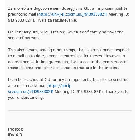
Za morebitne dogovorre sem dosegljiv na GU, a mi prosim pošljite
predhodno mail (
https://uni-lj-si.zoom.us/j/91393338211
Meeting ID:
913 9333 8211). Hvala za razumevanje.
On February 3rd, 2021, I retired, which significantly narrows the
scope of my work.
This also means, among other things, that I can no longer respond
to e-mail up to date, accept mentorships for theses. However, in
accordance with the agreements, I will assist in the completion of
those diploma and other assignments that are in the process.
I can be reached at GU for any arrangements, but please send me
an e-mail in advance (
https://uni-lj-
si.zoom.us/j/91393338211
Meeting ID: 913 9333 8211). Thank you for
your understanding.
Prostor:
IDV 610