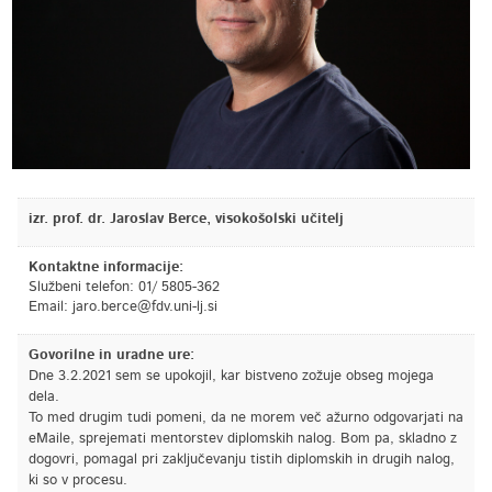
izr. prof. dr. Jaroslav Berce, visokošolski učitelj
Kontaktne informacije:
Službeni telefon: 01/ 5805-362
Email:
is.jl-inu.vdf@ecreb.oraj
Govorilne in uradne ure:
Dne 3.2.2021 sem se upokojil, kar bistveno zožuje obseg mojega
dela.
To med drugim tudi pomeni, da ne morem več ažurno odgovarjati na
eMaile, sprejemati mentorstev diplomskih nalog. Bom pa, skladno z
dogovri, pomagal pri zaključevanju tistih diplomskih in drugih nalog,
ki so v procesu.