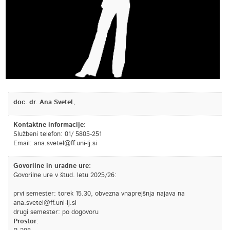
doc. dr. Ana Svetel,
Kontaktne informacije:
Službeni telefon: 01/ 5805-251
Email:
is.jl-inu.ff@letevs.ana
Govorilne in uradne ure:
Govorilne ure v štud. letu 2025/26:
prvi semester: torek 15.30, obvezna vnaprejšnja najava na
ana.svetel@ff.uni-lj.si
drugi semester: po dogovoru
Prostor: