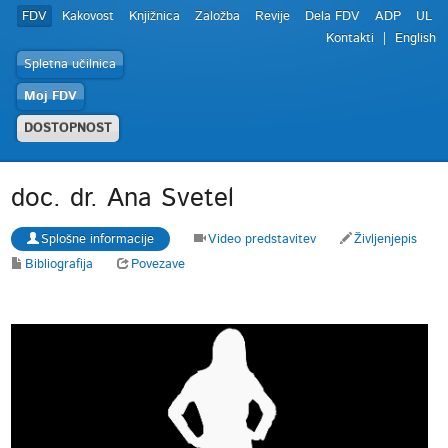
FDV
Kakovost
Knjižnica
Založba
Revije
Dela FDV
ADP
UL
Kontakti
English
Spletna učilnica
Moj FDV
DOSTOPNOST
doc. dr. Ana Svetel
Splošne informacije
Video predstavitev
Življenjepis
Bibliografija
Povezave