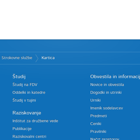
Strokovne službe
Kartica
Študij
Obvestila in informaci
Študij na FDV
Novice in obvestila
Oddelki in katedre
Dogodki in utrinki
Študij v tujini
Urniki
Imenik sodelavcev
Raziskovanje
Predmeti
Inštitut za družbene vede
Ceniki
Publikacije
Pravilniki
Raziskovalni centri
Načrt prostorov