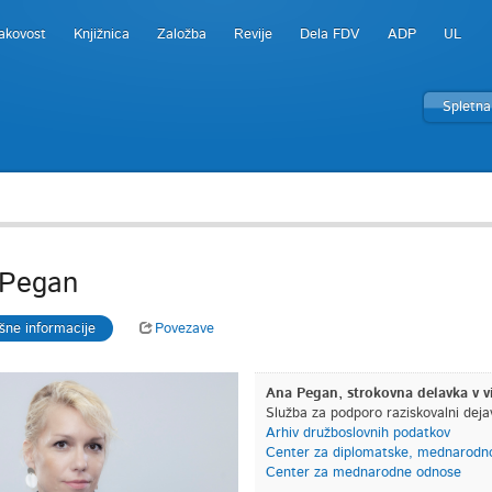
akovost
Knjižnica
Založba
Revije
Dela FDV
ADP
UL
Spletna
 Pegan
šne informacije
Povezave
Ana Pegan, strokovna delavka v v
Služba za podporo raziskovalni deja
Arhiv družboslovnih podatkov
Center za diplomatske, mednarodno
Center za mednarodne odnose