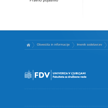
Pravno pojasnilo
Obvestila in informacije
Imenik sodelavcev