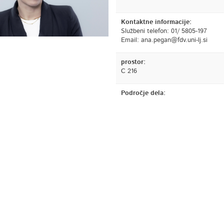
Kontaktne informacije:
Službeni telefon: 01/ 5805-197
Email:
is.jl-inu.vdf@nagep.ana
prostor:
C 216
Področje dela: