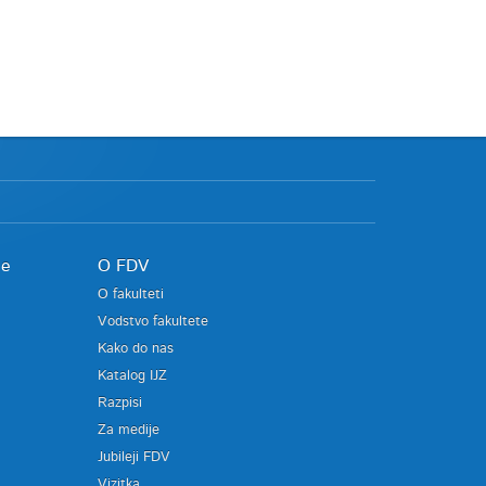
je
O FDV
O fakulteti
Vodstvo fakultete
Kako do nas
Katalog IJZ
Razpisi
Za medije
Jubileji FDV
Vizitka