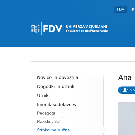
FDV
K
Ana
Novice in obvestila
Dogodki in utrinki
Splo
Urniki
Imenik sodelavcev
Pedagogi
Raziskovalci
Strokovne službe