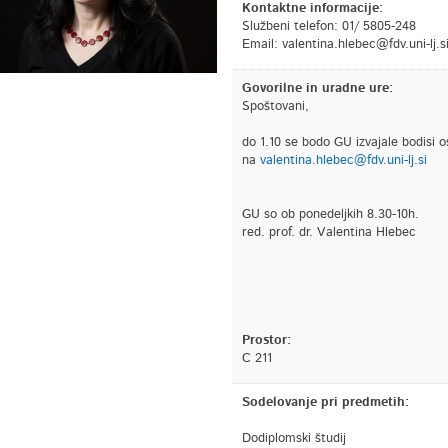
Kontaktne informacije:
Službeni telefon: 01/ 5805-248
Email:
is.jl-inu.vdf@cebelh.anitnela
Govorilne in uradne ure:
Spoštovani,
do 1.10 se bodo GU izvajale bodisi 
na
valentina.hlebec@fdv.uni-lj.si
GU so ob ponedeljkih 8.30-10h.
red. prof. dr. Valentina Hlebec
Prostor:
C 211
Sodelovanje pri predmetih:
Dodiplomski študij