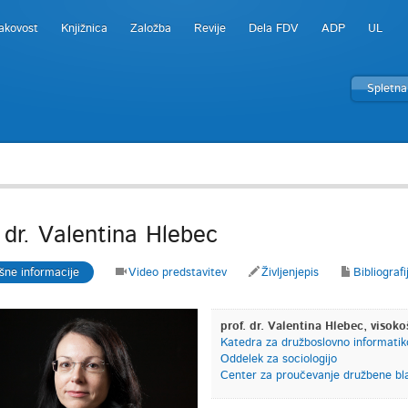
akovost
Knjižnica
Založba
Revije
Dela FDV
ADP
UL
Spletna
. dr. Valentina Hlebec
šne informacije
Video predstavitev
Življenjepis
Bibliografi
prof. dr. Valentina Hlebec, visoko
Katedra za družboslovno informatik
Oddelek za sociologijo
Center za proučevanje družbene bla