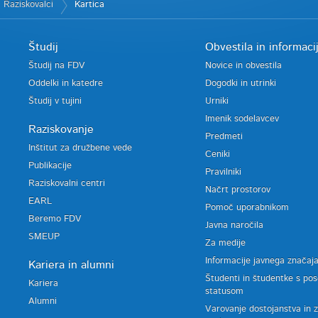
Raziskovalci
Kartica
Študij
Obvestila in informaci
Študij na FDV
Novice in obvestila
Oddelki in katedre
Dogodki in utrinki
Študij v tujini
Urniki
Imenik sodelavcev
Raziskovanje
Predmeti
Inštitut za družbene vede
Ceniki
Publikacije
Pravilniki
Raziskovalni centri
Načrt prostorov
EARL
Pomoč uporabnikom
Beremo FDV
Javna naročila
SMEUP
Za medije
Informacije javnega značaj
Kariera in alumni
Študenti in študentke s po
Kariera
statusom
Alumni
Varovanje dostojanstva in 