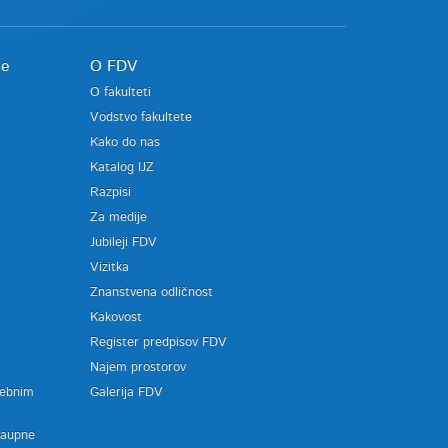
je
O FDV
O fakulteti
Vodstvo fakultete
Kako do nas
Katalog IJZ
Razpisi
Za medije
Jubileji FDV
Vizitka
Znanstvena odličnost
Kakovost
Register predpisov FDV
a
Najem prostorov
sebnim
Galerija FDV
zaupne