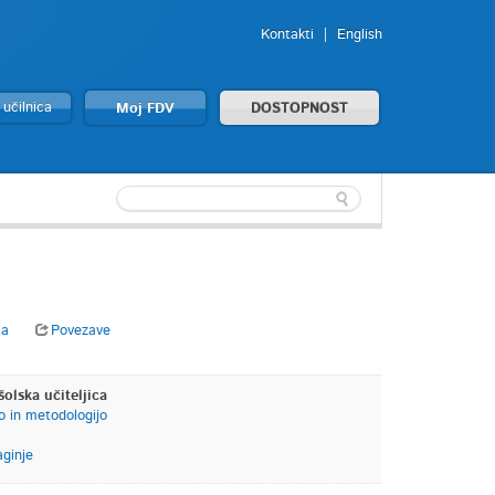
Kontakti
English
 učilnica
Moj FDV
DOSTOPNOST
ja
Povezave
šolska učiteljica
o in metodologijo
ginje