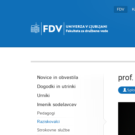
FDV
K
prof
Novice in obvestila
Dogodki in utrinki
Splo
Urniki
Imenik sodelavcev
Pedagogi
Raziskovalci
Strokovne službe