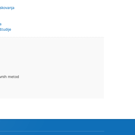
skovanja
a
študije
tivnih metod