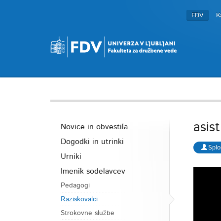
FDV
K
asis
Novice in obvestila
Dogodki in utrinki
Splo
Urniki
Imenik sodelavcev
Pedagogi
Raziskovalci
Strokovne službe