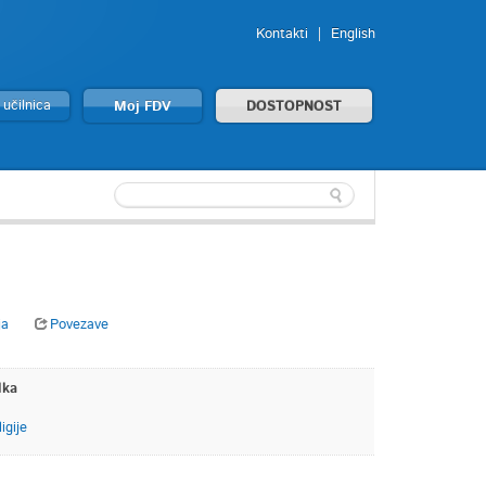
Kontakti
English
 učilnica
Moj FDV
DOSTOPNOST
ja
Povezave
lka
igije