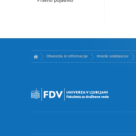
Pravno pojasnilo
Obvestila in informacije
Imenik sodelavcev