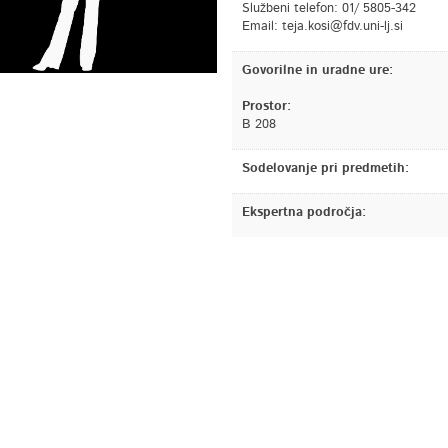
Službeni telefon: 01/ 5805-342
Email:
is.jl-inu.vdf@isok.ajet
Govorilne in uradne ure:
Prostor:
B 208
Sodelovanje pri predmetih:
Ekspertna področja: