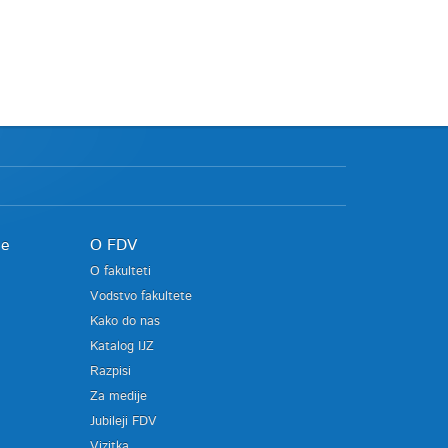
je
O FDV
O fakulteti
Vodstvo fakultete
Kako do nas
Katalog IJZ
Razpisi
Za medije
Jubileji FDV
Vizitka