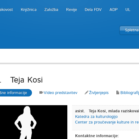
akovost
Knjižnica
Založba
Revije
Dela FDV
ADP
UL
Spletna
t. Teja Kosi
šne informacije
Video predstavitev
Življenjepis
Bibliografi
asist. Teja Kosi, mlada raziskova
Katedra za kulturologijo
Center za proučevanje kulture in rel
Kontaktne informacije: