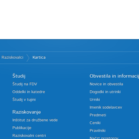
Raziskovalci
Kartica
Študij
Obvestila in informaci
Študij na FDV
Novice in obvestila
Oddelki in katedre
Dogodki in utrinki
Študij v tujini
Urniki
Imenik sodelavcev
Raziskovanje
Predmeti
Inštitut za družbene vede
Ceniki
Publikacije
Pravilniki
Raziskovalni centri
Načrt prostorov