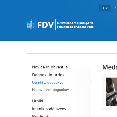
FDV
K
Medn
Novice in obvestila
Dogodki in utrinki
Utrinki z dogodkov
Napovednik dogodkov
Urniki
Imenik sodelavcev
Predmeti