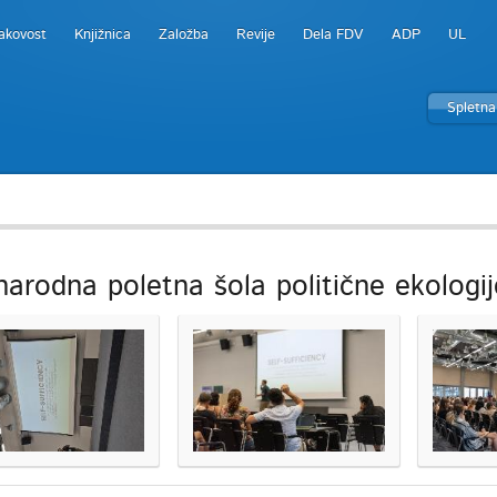
akovost
Knjižnica
Založba
Revije
Dela FDV
ADP
UL
Spletna
arodna poletna šola politične ekologi