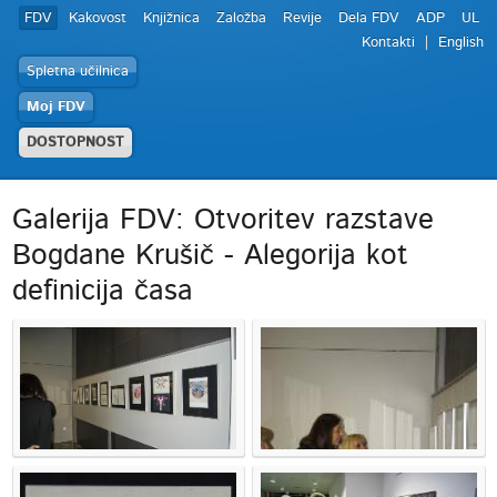
FDV
Kakovost
Knjižnica
Založba
Revije
Dela FDV
ADP
UL
Kontakti
English
Spletna učilnica
Moj FDV
DOSTOPNOST
Galerija FDV: Otvoritev razstave
Bogdane Krušič - Alegorija kot
definicija časa