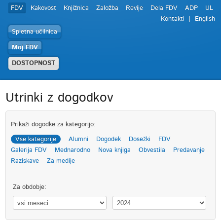
FDV
Kakovost
Knjižnica
Založba
Revije
Dela FDV
ADP
UL
Kontakti
English
Spletna učilnica
Moj FDV
DOSTOPNOST
Utrinki z dogodkov
Prikaži dogodke za kategorijo:
Vse kategorije
Alumni
Dogodek
Dosežki
FDV
Galerija FDV
Mednarodno
Nova knjiga
Obvestila
Predavanje
Raziskave
Za medije
Za obdobje: