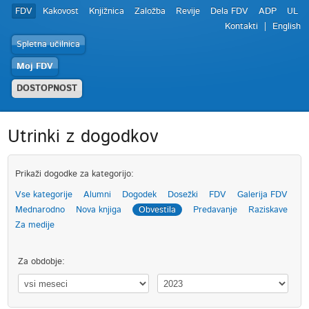
FDV
Kakovost
Knjižnica
Založba
Revije
Dela FDV
ADP
UL
Kontakti
English
Spletna učilnica
Moj FDV
DOSTOPNOST
Utrinki z dogodkov
Prikaži dogodke za kategorijo:
Vse kategorije
Alumni
Dogodek
Dosežki
FDV
Galerija FDV
Mednarodno
Nova knjiga
Obvestila
Predavanje
Raziskave
Za medije
Za obdobje: