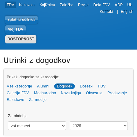
FDV
Kakovost
Knjižnica
Založba
Revije
Dela FDV
ADP
UL
Kontakti
English
Spletna učilnica
Moj FDV
DOSTOPNOST
Utrinki z dogodkov
Prikaži dogodke za kategorijo:
Vse kategorije
Alumni
Dogodek
Dosežki
FDV
Galerija FDV
Mednarodno
Nova knjiga
Obvestila
Predavanje
Raziskave
Za medije
Za obdobje: