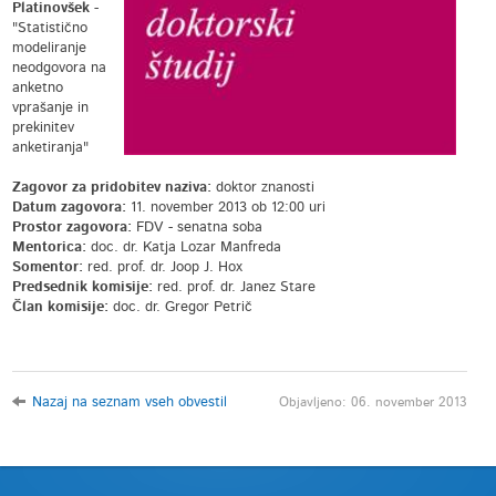
Platinovšek
-
"Statistično
modeliranje
neodgovora na
anketno
vprašanje in
prekinitev
anketiranja"
Zagovor za pridobitev naziva:
doktor znanosti
Datum zagovora:
11. november 2013 ob 12:00 uri
Prostor zagovora:
FDV - senatna soba
Mentorica:
doc. dr. Katja Lozar Manfreda
Somentor:
red. prof. dr. Joop J. Hox
Predsednik komisije:
red. prof. dr. Janez Stare
Član komisije:
doc. dr. Gregor Petrič
Nazaj na seznam vseh obvestil
Objavljeno: 06. november 2013