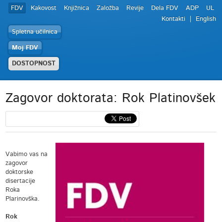
FDV
Kakovost
Knjižnica
Založba
Revije
Dela FDV
ADP
UL
Kontakti
English
Spletna učilnica
Moj FDV
DOSTOPNOST
Zagovor doktorata: Rok Platinovšek
Vabimo vas na
zagovor
doktorske
disertacije
Roka
Plarinovška.
Rok