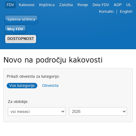
FDV
Kakovost
Knjižnica
Založba
Revije
Dela FDV
ADP
UL
Kontakti
English
Spletna učilnica
Moj FDV
DOSTOPNOST
Novo na področju kakovosti
Prikaži obvestila za kategorijo:
Vse kategorije
Obvestila
Za obdobje: