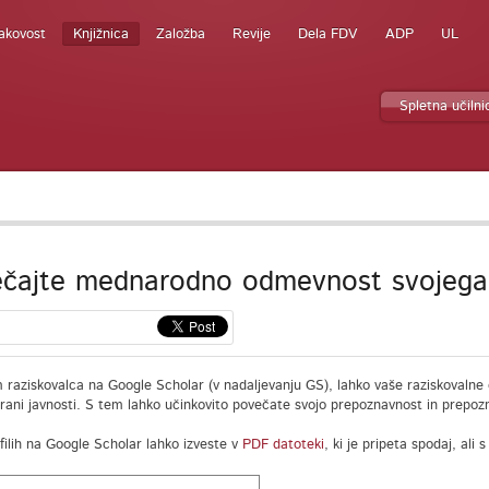
akovost
Knjižnica
Založba
Revije
Dela FDV
ADP
UL
Spletna učilni
čajte mednarodno odmevnost svojega d
m raziskovalca na Google Scholar (v nadaljevanju GS), lahko vaše raziskovalne
irani javnosti. S tem lahko učinkovito povečate svojo prepoznavnost in prepozn
filih na Google Scholar lahko izveste v
PDF datoteki
, ki je pripeta spodaj, ali s