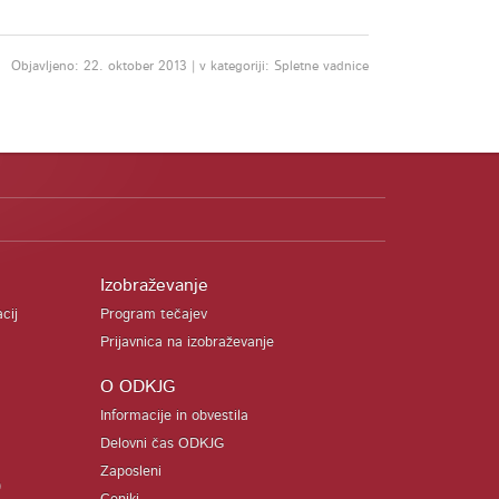
Objavljeno: 22. oktober 2013 | v kategoriji: Spletne vadnice
Izobraževanje
acij
Program tečajev
Prijavnica na izobraževanje
O ODKJG
Informacije in obvestila
Delovni čas ODKJG
Zaposleni
)