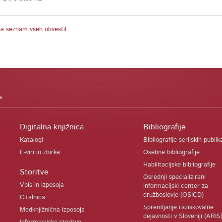
na seznam vseh obvestil
a
Digitalna knjižnica
Bibliografije
Katalogi
Bibliografije serijskih publik
E-viri in zbirke
Osebne bibliografije
Habilitacijske bibliografije
Storitve
Osrednji specializirani
Vpis in izposoja
informacijski center za
družboslovje (OSICD)
Čitalnica
Spremljanje raziskovalne
Medknjižnična izposoja
dejavnosti v Sloveniji (ARIS