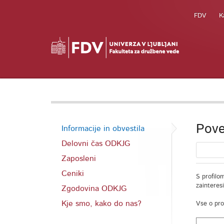
FDV
K
Pove
Informacije in obvestila
Delovni čas ODKJG
Zaposleni
Ceniki
S profilo
zainteres
Zgodovina ODKJG
Kje smo, kako do nas?
Vse o pro