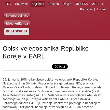
FDV
Kakovost
Knjižnica
Založba
Revije
Dela FDV
ADP
UL
Kontakti
English
Spletna učilnica
Moja knjižnica
DOSTOPNOST
Obisk veleposlanika Republike
Koreje v EARL
25. januarja 2018 je fakulteto obiskal veleposlanik Republike Koreje,
Nj.eksc. g. Shin Dong-ik. Pozdravila sta ga dekanja FDV, prof. dr.
Monika Kalin-Golob, in dekan FF, prof. dr. Roman Kuhar, v imenu obeh
fakultet, ki sta ustanovili Vzhodnoazijsko raziskovalno središče (East
Asia Resource Center) na FDV. Veleposlanik je ob ogledu EARL izrazil
zadovoljstvo, da je Korejski kotiček del EARL-a, s predstavniki
upravnega odbora EARL je izmenjal konkretne predloge o nadaljnjem
sodelovanju ter podprl nadaljnja prizadevanja EARL, da postane