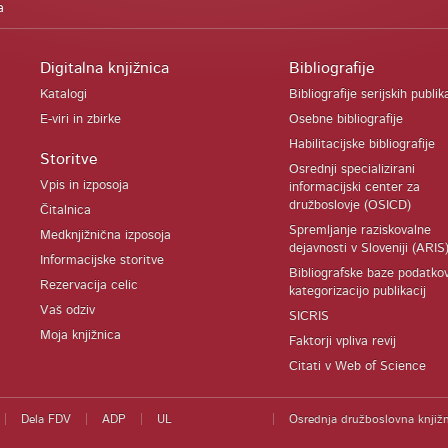
a
Digitalna knjižnica
Bibliografije
Katalogi
Bibliografije serijskih publik
E-viri in zbirke
Osebne bibliografije
Habilitacijske bibliografije
Storitve
Osrednji specializirani
Vpis in izposoja
informacijski center za
družboslovje (OSICD)
Čitalnica
Spremljanje raziskovalne
Medknjižnična izposoja
dejavnosti v Sloveniji (ARIS
Informacijske storitve
Bibliografske baze podatko
Rezervacija celic
kategorizacijo publikacij
Vaš odziv
SICRIS
Moja knjižnica
Faktorji vpliva revij
Citati v Web of Science
Dela FDV
ADP
UL
Osrednja družboslovna knjižn