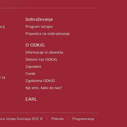
Izobraževanje
acij
Program tečajev
Prijavnica na izobraževanje
O ODKJG
Informacije in obvestila
Delovni čas ODKJG
Zaposleni
)
Ceniki
v za
Zgodovina ODKJG
Kje smo, kako do nas?
EARL
ica Jožeta Goričarja 2012 ©
Piškotki
Programiranje