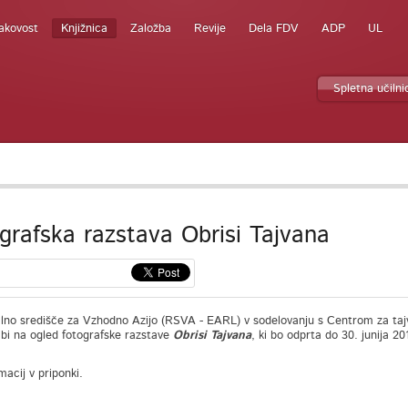
akovost
Knjižnica
Založba
Revije
Dela FDV
ADP
UL
Spletna učilni
grafska razstava Obrisi Tajvana
lno središče za Vzhodno Azijo (RSVA - EARL) v sodelovanju s Centrom za tajvan
abi na ogled fotografske razstave
Obrisi Tajvana
, ki bo odprta do 30. junija 
macij v priponki.