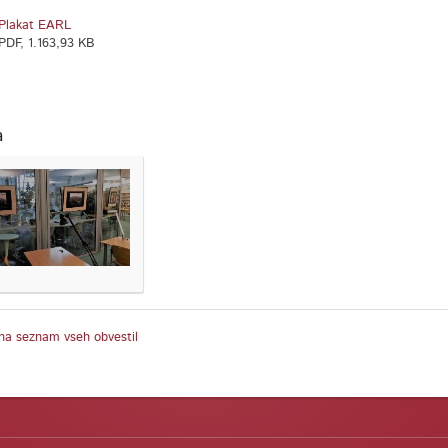
Plakat EARL
PDF, 1.163,93 KB
a
na seznam vseh obvestil