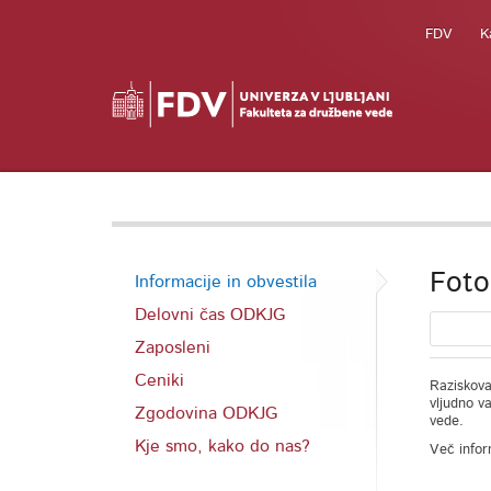
FDV
K
Foto
Informacije in obvestila
Delovni čas ODKJG
Zaposleni
Ceniki
Raziskova
vljudno v
Zgodovina ODKJG
vede.
Kje smo, kako do nas?
Več infor