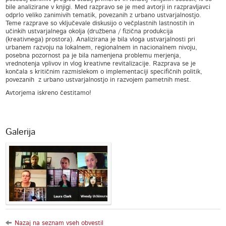
bile analizirane v knjigi. Med razpravo se je med avtorji in razpravljavci
odprlo veliko zanimivih tematik, povezanih z urbano ustvarjalnostjo.
Teme razprave so vključevale diskusijo o večplastnih lastnostih in
učinkih ustvarjalnega okolja (družbena / fizična produkcija
(kreativnega) prostora). Analizirana je bila vloga ustvarjalnosti pri
urbanem razvoju na lokalnem, regionalnem in nacionalnem nivoju,
posebna pozornost pa je bila namenjena problemu merjenja,
vrednotenja vplivov in vlog kreativne revitalizacije. Razprava se je
končala s kritičnim razmislekom o implementaciji specifičnih politik,
povezanih z urbano ustvarjalnostjo in razvojem pametnih mest.
Avtorjema iskreno čestitamo!
Galerija
Nazaj na seznam vseh obvestil