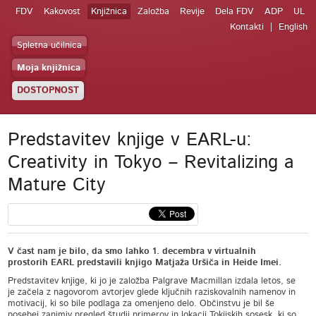
FDV
Kakovost
Knjižnica
Založba
Revije
Dela FDV
ADP
UL
Kontakti
English
Spletna učilnica
Moja knjižnica
DOSTOPNOST
Predstavitev knjige v EARL-u:
Creativity in Tokyo – Revitalizing a
Mature City
V čast nam je bilo, da smo lahko 1. decembra v virtualnih
prostorih EARL predstavili knjigo Matjaža Uršiča in Heide Imei.
Predstavitev knjige, ki jo je založba Palgrave Macmillan izdala letos, se
je začela z nagovorom avtorjev glede ključnih raziskovalnih namenov in
motivacij, ki so bile podlaga za omenjeno delo. Občinstvu je bil še
posebej zanimiv pregled študij primerov in lokacij Tokijskih sosesk, ki so