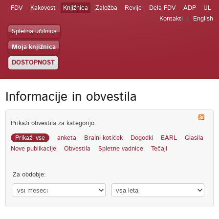
FDV
Kakovost
Knjižnica
Založba
Revije
Dela FDV
ADP
UL
Kontakti
English
Spletna učilnica
Moja knjižnica
DOSTOPNOST
Informacije in obvestila
Prikaži obvestila za kategorijo:
Prikaži vse
anketa
Bralni kotiček
Dogodki
EARL
Glasila
Nove publikacije
Obvestila
Spletne vadnice
Tečaji
Za obdobje: