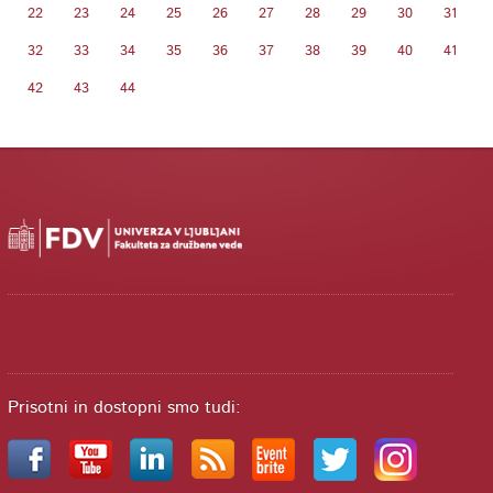
22
23
24
25
26
27
28
29
30
31
32
33
34
35
36
37
38
39
40
41
42
43
44
Prisotni in dostopni smo tudi: