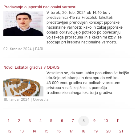
Predavanje o japonski nacionalni varnosti
V torek, 20. feb. 2024 ob 14:40 bo v
predavalnici 415 na Filozofski fakulteti
predstavljen prenovljen koncept japonske
nacionalne varnosti: kako in zakaj japonske
oblasti opravičujejo potrebo po povečanju
vojaškega proračuna in s kakšnimi izzivi se
soočajo pri krepitvi nacionalne varnosti.
02. februar 2024 | EARL
Novo! Lokator gradiva v ODKJG
Veselimo se, da vam lahko ponudimo še boljšo
izkušnjo pri iskanju in dostopu do več kot
43.000 enot gradiva na policah v prostem
pristopu v naši knjižnici s pomočjo
trodimenzionalnega lokatorja gradiva.
18. januar 2024 | Obvestila
1
2
3
4
5
6
7
8
9
10
11
12
13
14
15
16
17
18
19
20
21