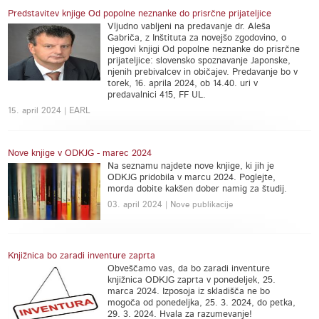
Predstavitev knjige Od popolne neznanke do prisrčne prijateljice
Vljudno vabljeni na predavanje dr. Aleša
Gabriča, z Inštituta za novejšo zgodovino, o
njegovi knjigi Od popolne neznanke do prisrčne
prijateljice: slovensko spoznavanje Japonske,
njenih prebivalcev in običajev. Predavanje bo v
torek, 16. aprila 2024, ob 14.40. uri v
predavalnici 415, FF UL.
15. april 2024 | EARL
Nove knjige v ODKJG - marec 2024
Na seznamu najdete nove knjige, ki jih je
ODKJG pridobila v marcu 2024. Poglejte,
morda dobite kakšen dober namig za študij.
03. april 2024 | Nove publikacije
Knjižnica bo zaradi inventure zaprta
Obveščamo vas, da bo zaradi inventure
knjižnica ODKJG zaprta v ponedeljek, 25.
marca 2024. Izposoja iz skladišča ne bo
mogoča od ponedeljka, 25. 3. 2024, do petka,
29. 3. 2024. Hvala za razumevanje!