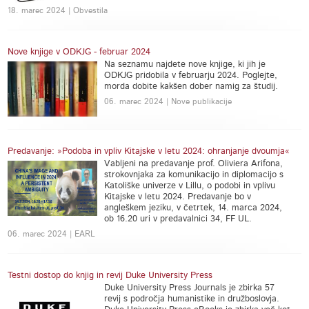
18. marec 2024 | Obvestila
Nove knjige v ODKJG - februar 2024
Na seznamu najdete nove knjige, ki jih je
ODKJG pridobila v februarju 2024. Poglejte,
morda dobite kakšen dober namig za študij.
06. marec 2024 | Nove publikacije
Predavanje: »Podoba in vpliv Kitajske v letu 2024: ohranjanje dvoumja«
Vabljeni na predavanje prof. Oliviera Arifona,
strokovnjaka za komunikacijo in diplomacijo s
Katoliške univerze v Lillu, o podobi in vplivu
Kitajske v letu 2024. Predavanje bo v
angleškem jeziku, v četrtek, 14. marca 2024,
ob 16.20 uri v predavalnici 34, FF UL.
06. marec 2024 | EARL
Testni dostop do knjig in revij Duke University Press
Duke University Press Journals je zbirka 57
revij s področja humanistike in družboslovja.