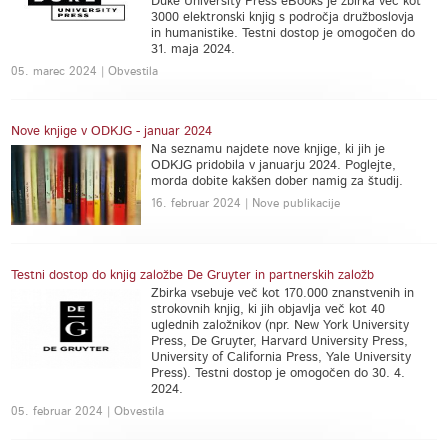
Duke University Press eBooks je zbirka več kot
3000 elektronski knjig s področja družboslovja
in humanistike. Testni dostop je omogočen do
31. maja 2024.
05. marec 2024 | Obvestila
Nove knjige v ODKJG - januar 2024
Na seznamu najdete nove knjige, ki jih je
ODKJG pridobila v januarju 2024. Poglejte,
morda dobite kakšen dober namig za študij.
16. februar 2024 | Nove publikacije
Testni dostop do knjig založbe De Gruyter in partnerskih založb
Zbirka vsebuje več kot 170.000 znanstvenih in
strokovnih knjig, ki jih objavlja več kot 40
uglednih založnikov (npr. New York University
Press, De Gruyter, Harvard University Press,
University of California Press, Yale University
Press). Testni dostop je omogočen do 30. 4.
2024.
05. februar 2024 | Obvestila