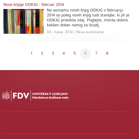
Nove knjige ODKJG - februar 2014
Na seznamu novih knjig ODKJG v februarju
2014 so poleg novih knjig tudi starejše, ki jih je
ODKJG pridobila zdaj. Poglejte, morda dobite
kakšen dober namig za študij.
04. marec 2014 | Nove publikacije
1
2
3
4
5
6
7
8