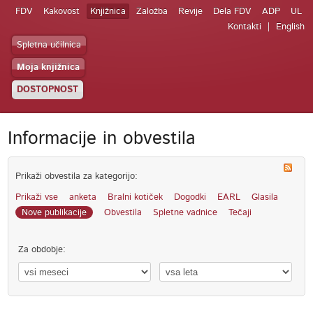
FDV
Kakovost
Knjižnica
Založba
Revije
Dela FDV
ADP
UL
Kontakti
English
Spletna učilnica
Moja knjižnica
DOSTOPNOST
Informacije in obvestila
Prikaži obvestila za kategorijo:
Prikaži vse
anketa
Bralni kotiček
Dogodki
EARL
Glasila
Nove publikacije
Obvestila
Spletne vadnice
Tečaji
Za obdobje: