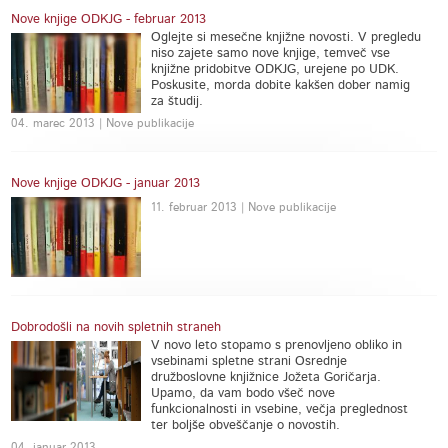
Nove knjige ODKJG - februar 2013
Oglejte si mesečne knjižne novosti. V pregledu
niso zajete samo nove knjige, temveč vse
knjižne pridobitve ODKJG, urejene po UDK.
Poskusite, morda dobite kakšen dober namig
za študij.
04. marec 2013 | Nove publikacije
Nove knjige ODKJG - januar 2013
11. februar 2013 | Nove publikacije
Dobrodošli na novih spletnih straneh
V novo leto stopamo s prenovljeno obliko in
vsebinami spletne strani Osrednje
družboslovne knjižnice Jožeta Goričarja.
Upamo, da vam bodo všeč nove
funkcionalnosti in vsebine, večja preglednost
ter boljše obveščanje o novostih.
04. januar 2013