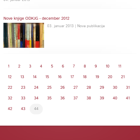
Nove knjige ODKJG - december 2012
03. januar 2013 | Nove publikacije
1
2
3
4
5
6
7
8
9
10
11
12
13
14
15
16
17
18
19
20
21
22
23
24
25
26
27
28
29
30
31
32
33
34
35
36
37
38
39
40
41
42
43
44