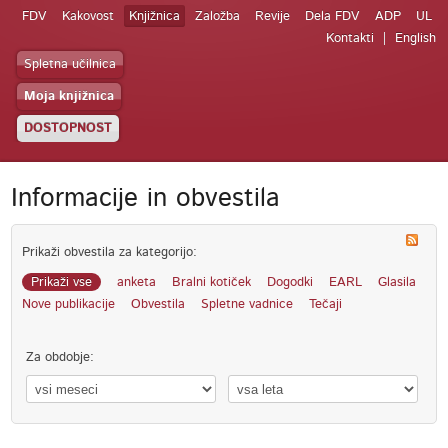
FDV
Kakovost
Knjižnica
Založba
Revije
Dela FDV
ADP
UL
Kontakti
English
Spletna učilnica
Moja knjižnica
DOSTOPNOST
Informacije in obvestila
Prikaži obvestila za kategorijo:
Prikaži vse
anketa
Bralni kotiček
Dogodki
EARL
Glasila
Nove publikacije
Obvestila
Spletne vadnice
Tečaji
Za obdobje: