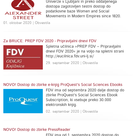
Univerze v Ljubljani in preko oddaljenega
dostopa zagotovljen testni dostop do
podatkovne baze Women and Social
Movements in Modern Empires since 1820.
01. oktober 2020 | Obvestila
Za BRUCE: PREP FDV 2020 - Pripravljalni dnevi FDV
Spletna učilnica »PREP FDV – Pripravljalni
dnevi FDV 2020« je na voljo na spletni strani
http://eucilnica.fdv.uni-lj.si/
29. september 2020 | Obvestila
NOVO! Dostop do zbirke e-knjig ProQuest's Social Sciences Ebooks
FDV ima od septembra 2020 dalje dostop do
zbirke ProQuest's Social Sciences Ebook
Subscription, ki vsebuje preko 30.000
elektronskih knjig.
02. september 2020 | Obvestila
NOVO! Dostop do zbirke PressReader
FDV ima od 1. septembra 2020 dostop do