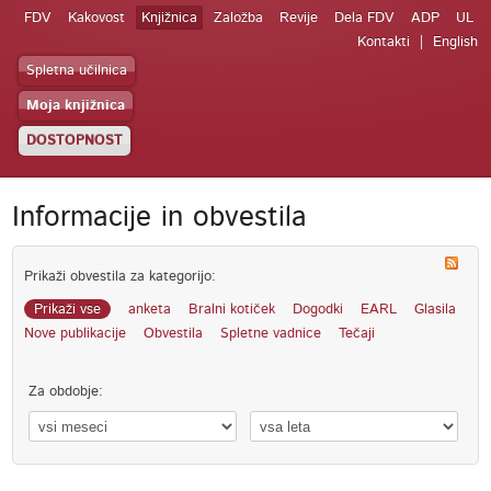
FDV
Kakovost
Knjižnica
Založba
Revije
Dela FDV
ADP
UL
Kontakti
English
Spletna učilnica
Moja knjižnica
DOSTOPNOST
Informacije in obvestila
Prikaži obvestila za kategorijo:
Prikaži vse
anketa
Bralni kotiček
Dogodki
EARL
Glasila
Nove publikacije
Obvestila
Spletne vadnice
Tečaji
Za obdobje: