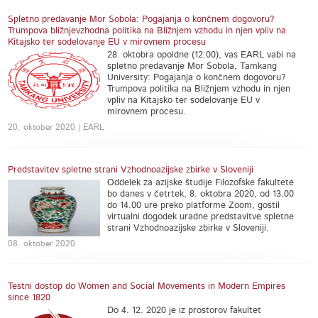
Spletno predavanje Mor Sobola: Pogajanja o končnem dogovoru?
Trumpova bližnjevzhodna politika na Bližnjem vzhodu in njen vpliv na
Kitajsko ter sodelovanje EU v mirovnem procesu
28. oktobra opoldne (12:00), vas EARL vabi na
spletno predavanje Mor Sobola, Tamkang
University: Pogajanja o končnem dogovoru?
Trumpova politika na Bližnjem vzhodu in njen
vpliv na Kitajsko ter sodelovanje EU v
mirovnem procesu.
20. oktober 2020 | EARL
Predstavitev spletne strani Vzhodnoazijske zbirke v Sloveniji
Oddelek za azijske študije Filozofske fakultete
bo danes v četrtek, 8. oktobra 2020, od 13.00
do 14.00 ure preko platforme Zoom, gostil
virtualni dogodek uradne predstavitve spletne
strani Vzhodnoazijske zbirke v Sloveniji.
08. oktober 2020
Testni dostop do Women and Social Movements in Modern Empires
since 1820
Do 4. 12. 2020 je iz prostorov fakultet