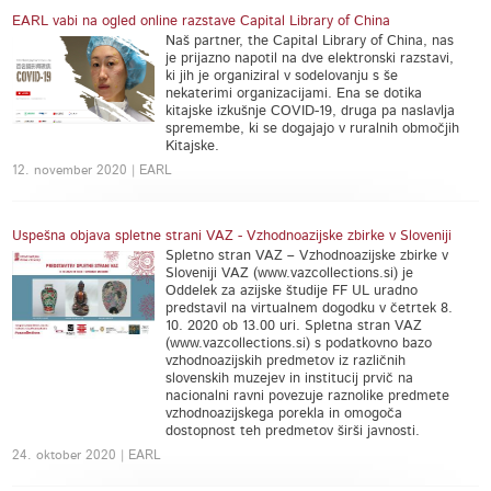
EARL vabi na ogled online razstave Capital Library of China
Naš partner, the Capital Library of China, nas
je prijazno napotil na dve elektronski razstavi,
ki jih je organiziral v sodelovanju s še
nekaterimi organizacijami. Ena se dotika
kitajske izkušnje COVID-19, druga pa naslavlja
spremembe, ki se dogajajo v ruralnih območjih
Kitajske.
12. november 2020 | EARL
Uspešna objava spletne strani VAZ - Vzhodnoazijske zbirke v Sloveniji
Spletno stran VAZ – Vzhodnoazijske zbirke v
Sloveniji VAZ (www.vazcollections.si) je
Oddelek za azijske študije FF UL uradno
predstavil na virtualnem dogodku v četrtek 8.
10. 2020 ob 13.00 uri. Spletna stran VAZ
(www.vazcollections.si) s podatkovno bazo
vzhodnoazijskih predmetov iz različnih
slovenskih muzejev in institucij prvič na
nacionalni ravni povezuje raznolike predmete
vzhodnoazijskega porekla in omogoča
dostopnost teh predmetov širši javnosti.
24. oktober 2020 | EARL