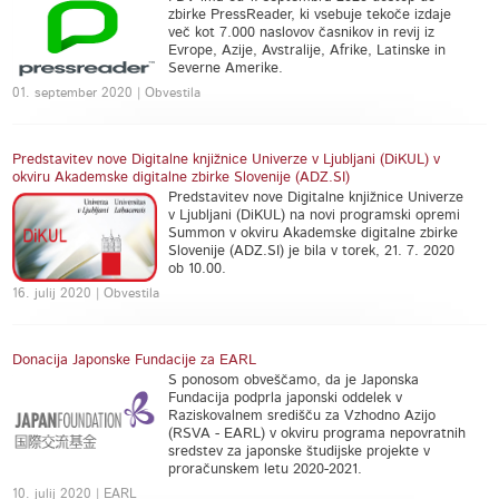
zbirke PressReader, ki vsebuje tekoče izdaje
več kot 7.000 naslovov časnikov in revij iz
Evrope, Azije, Avstralije, Afrike, Latinske in
Severne Amerike.
01. september 2020 | Obvestila
Predstavitev nove Digitalne knjižnice Univerze v Ljubljani (DiKUL) v
okviru Akademske digitalne zbirke Slovenije (ADZ.SI)
Predstavitev nove Digitalne knjižnice Univerze
v Ljubljani (DiKUL) na novi programski opremi
Summon v okviru Akademske digitalne zbirke
Slovenije (ADZ.SI) je bila v torek, 21. 7. 2020
ob 10.00.
16. julij 2020 | Obvestila
Donacija Japonske Fundacije za EARL
S ponosom obveščamo, da je Japonska
Fundacija podprla japonski oddelek v
Raziskovalnem središču za Vzhodno Azijo
(RSVA - EARL) v okviru programa nepovratnih
sredstev za japonske študijske projekte v
proračunskem letu 2020-2021.
10. julij 2020 | EARL