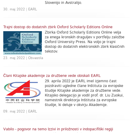
Slovenijo in Avstralijo.
30. maj 2022 | EARL
Trajni dostop do dodatnih zbirk Oxford Scholarly Editions Online
Zbirka Oxford Scholarly Editions Online velja
za enega kronskih draguljev v portfelju založbe
Oxford University Press. Na voljo je trajni
dostop do dodatnih elektronskih zbirk klasičnih
tekstov.
23. maj 2022 | Obvestila
Člani Kitajske akademije za družbene vede obiskali EARL
29. aprila 2022 je EARL imel izjemno čast
pozdraviti ugledne člane Inštituta za evropske
študije Kitajske akademije za družbene vede.
Kitajsko delegacijo je vodil prof. dr. Liu Zuokui,
namestnik direktorja Inštituta za evropske
študije, ki deluje v okvirju Akademije.
09. maj 2022 | EARL
Vabilo - pogovor na temo Izzivi in priložnosti v indopacifiški regiji