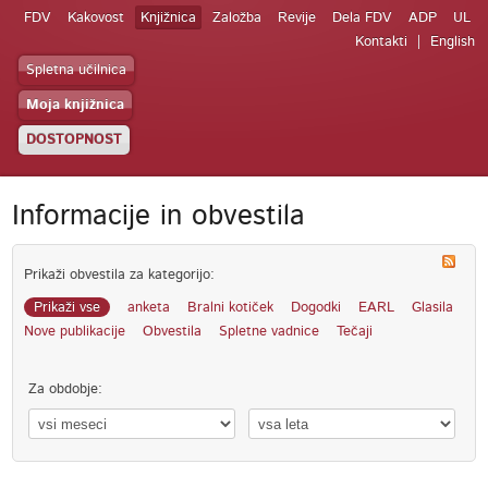
FDV
Kakovost
Knjižnica
Založba
Revije
Dela FDV
ADP
UL
Kontakti
English
Spletna učilnica
Moja knjižnica
DOSTOPNOST
Informacije in obvestila
Prikaži obvestila za kategorijo:
Prikaži vse
anketa
Bralni kotiček
Dogodki
EARL
Glasila
Nove publikacije
Obvestila
Spletne vadnice
Tečaji
Za obdobje: