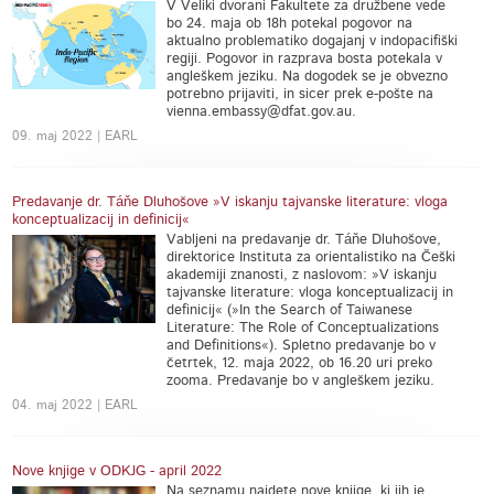
V Veliki dvorani Fakultete za družbene vede
bo 24. maja ob 18h potekal pogovor na
aktualno problematiko dogajanj v indopacifiški
regiji. Pogovor in razprava bosta potekala v
angleškem jeziku. Na dogodek se je obvezno
potrebno prijaviti, in sicer prek e-pošte na
vienna.embassy@dfat.gov.au.
09. maj 2022 | EARL
Predavanje dr. Táňe Dluhošove »V iskanju tajvanske literature: vloga
konceptualizacij in definicij«
Vabljeni na predavanje dr. Táňe Dluhošove,
direktorice Instituta za orientalistiko na Češki
akademiji znanosti, z naslovom: »V iskanju
tajvanske literature: vloga konceptualizacij in
definicij« (»In the Search of Taiwanese
Literature: The Role of Conceptualizations
and Definitions«). Spletno predavanje bo v
četrtek, 12. maja 2022, ob 16.20 uri preko
zooma. Predavanje bo v angleškem jeziku.
04. maj 2022 | EARL
Nove knjige v ODKJG - april 2022
Na seznamu najdete nove knjige, ki jih je