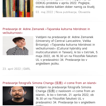
ODKJG pridobila v aprilu 2022. Poglejte,
morda dobite kakšen dober namig za študij.
03. maj 2022 | Nove publikacije, Obvestila
Predavanje dr. Adine Zemanek »Tajvanska kulturna hibridnost in
večkulturnost«
Vabljeni na predavanje dr. Adine Zemanek
(University of Central Lancashire, Velika
Britanija): »Tajvanska kulturna hibridnost in
večkulturnost« (Cultural hybridity and
multiculturalism in Taiwan), ki bo v četrtek, 5.
maja 2022, ob 16.30 uri na Filozofski fakulteti
UL v predavalnici 34. Predavanje bo v
angleškem jeziku.
23. april 2022 | EARL
Predavanje fotografa Simona Changa (張雍) »I come from an island«
Vabljeni na predavanje fotografa Simona
Changa (張雍) z naslovom »I come from an
island«, ki bo v četrtek, 21. aprila 2022, ob
16.30 uri na Filozofski fakulteti UL v
predavalnici 34. Predavanje bo v angleškem