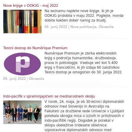
Nove knjige v ODKJG - maj 2022
Na seznamu najdete nove knjige, ki jih je
ODKJG pridobila v maju 2022. Poglejte, morda
dobite kakšen dober namig za študij.
06. junij 2022 | Nove publikacije, Obvestila
Testni dostop do Numérique Premium
Numérique Premium je zbirka elektronskih
knjig s področja humanistike, družboslovja,
prava in politologije. Vsebuje več kot 5.400
knjig v francoščini, ki jih izdaja 60 založnikov.
Testni dostop je omogočen do 30. junija 2022.
06. junij 2022 | Obvestila
Indo-pacifik v spreminjajočem se mednarodnem okolju
V torek, 24. maja, je ob 30-letnici diplomatskih
odnosov med Slovenijo in Avstralijo na
Fakulteti za družbene vede Univerze v Ljubljani
potekala okrogla miza o izzivih in priložnostih v
indo-pacifiški regiji. Dogodek je potekal v
sklopu obeležitve tridesete obletnice
vzpostavitve diplomatskih odnosov med