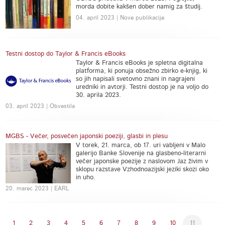
morda dobite kakšen dober namig za študij.
04. april 2023 | Nove publikacije
Testni dostop do Taylor & Francis eBooks
Taylor & Francis eBooks je spletna digitalna
platforma, ki ponuja obsežno zbirko e-knjig, ki
so jih napisali svetovno znani in nagrajeni
uredniki in avtorji. Testni dostop je na voljo do
30. aprila 2023.
03. april 2023 | Obvestila
MGBS - Večer, posvečen japonski poeziji, glasbi in plesu
V torek, 21. marca, ob 17. uri vabljeni v Malo
galerijo Banke Slovenije na glasbeno-literarni
večer japonske poezije z naslovom Jaz živim v
sklopu razstave Vzhodnoazijski jeziki skozi oko
in uho.
20. marec 2023 | EARL
1
2
3
4
5
6
7
8
9
10
11