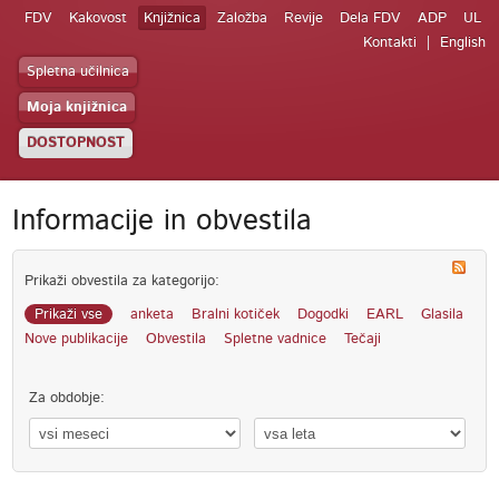
FDV
Kakovost
Knjižnica
Založba
Revije
Dela FDV
ADP
UL
Kontakti
English
Spletna učilnica
Moja knjižnica
DOSTOPNOST
Informacije in obvestila
Prikaži obvestila za kategorijo:
Prikaži vse
anketa
Bralni kotiček
Dogodki
EARL
Glasila
Nove publikacije
Obvestila
Spletne vadnice
Tečaji
Za obdobje: