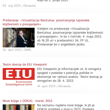
voljo do 2. junija 2023.
03. maj 2023 | Obvestila
Predavanje: »Vizualizacija Bentuhua: poustvarjanje tajvanske
književnosti s prevajanjem«
Vabljeni na predavanje »Vizualizacija
Bentuhua: poustvarjanje tajvanske književnosti
s prevajanjem«, ki bo v četrtek, 4. maja 2023,
ob 16.20 uri v predavalnici 34, FF UL.
Predavanje bo v angleškem jeziku.
25. april 2023 | EARL
Testni dostop do EIU Viewpoint
EIU Viewpoint je informacijski vir, ki omogoča
vpogled v podatke s področja politike in
ekonomije ter njihovo analizo. Testni dostop je
omogočen do 28. 4. 2023.
14. april 2023 | Obvestila
Nove knjige v ODKJG - marec 2023
Na seznamu najdete nove knjige, ki jih je
ODKJG pridobila v marcu 2023. Poglejte,