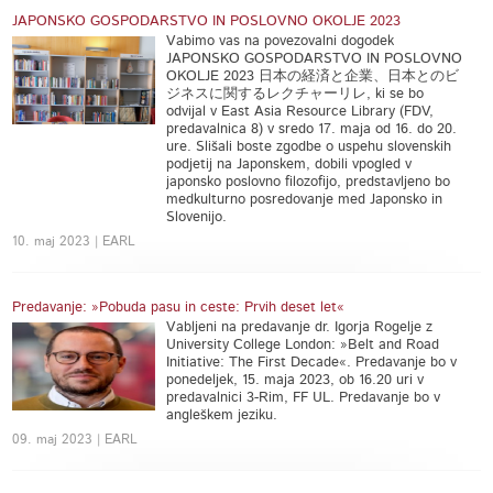
JAPONSKO GOSPODARSTVO IN POSLOVNO OKOLJE 2023
Vabimo vas na povezovalni dogodek
JAPONSKO GOSPODARSTVO IN POSLOVNO
OKOLJE 2023 日本の経済と企業、日本とのビ
ジネスに関するレクチャーリレ, ki se bo
odvijal v East Asia Resource Library (FDV,
predavalnica 8) v sredo 17. maja od 16. do 20.
ure. Slišali boste zgodbe o uspehu slovenskih
podjetij na Japonskem, dobili vpogled v
japonsko poslovno filozofijo, predstavljeno bo
medkulturno posredovanje med Japonsko in
Slovenijo.
10. maj 2023 | EARL
Predavanje: »Pobuda pasu in ceste: Prvih deset let«
Vabljeni na predavanje dr. Igorja Rogelje z
University College London: »Belt and Road
Initiative: The First Decade«. Predavanje bo v
ponedeljek, 15. maja 2023, ob 16.20 uri v
predavalnici 3-Rim, FF UL. Predavanje bo v
angleškem jeziku.
09. maj 2023 | EARL