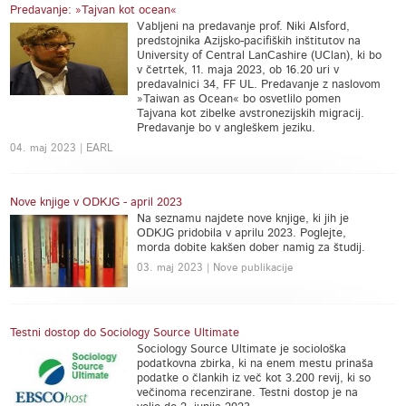
Predavanje: »Tajvan kot ocean«
Vabljeni na predavanje prof. Niki Alsford,
predstojnika Azijsko-pacifiških inštitutov na
University of Central LanCashire (UClan), ki bo
v četrtek, 11. maja 2023, ob 16.20 uri v
predavalnici 34, FF UL. Predavanje z naslovom
»Taiwan as Ocean« bo osvetlilo pomen
Tajvana kot zibelke avstronezijskih migracij.
Predavanje bo v angleškem jeziku.
04. maj 2023 | EARL
Nove knjige v ODKJG - april 2023
Na seznamu najdete nove knjige, ki jih je
ODKJG pridobila v aprilu 2023. Poglejte,
morda dobite kakšen dober namig za študij.
03. maj 2023 | Nove publikacije
Testni dostop do Sociology Source Ultimate
Sociology Source Ultimate je sociološka
podatkovna zbirka, ki na enem mestu prinaša
podatke o člankih iz več kot 3.200 revij, ki so
večinoma recenzirane. Testni dostop je na