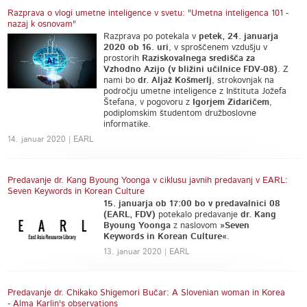
Razprava o vlogi umetne inteligence v svetu: "Umetna inteligenca 101 -
nazaj k osnovam"
Razprava po potekala v
petek, 24. januarja
2020 ob 16. uri
, v sproščenem vzdušju v
prostorih
Raziskovalnega središča za
Vzhodno Azijo (v bližini učilnice FDV-08)
. Z
nami bo
dr. Aljaž Košmerlj
, strokovnjak na
področju umetne inteligence z Inštituta Jožefa
Štefana, v pogovoru z
Igorjem Zidaričem
,
podiplomskim študentom družboslovne
informatike.
14. januar 2020 | EARL
Predavanje dr. Kang Byoung Yoonga v ciklusu javnih predavanj v EARL:
Seven Keywords in Korean Culture
15. januarja ob 17:00 bo v predavalnici 08
(EARL, FDV)
potekalo predavanje
dr. Kang
Byoung Yoonga
z naslovom
»Seven
Keywords in Korean Culture«
.
13. januar 2020 | EARL
Predavanje dr. Chikako Shigemori Bučar: A Slovenian woman in Korea
- Alma Karlin's observations