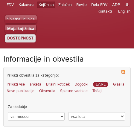
FDV
Kakovost
Knjižnica
Založba
Revije
Dela FDV
ADP
UL
Kontakti
English
Spletna učilnica
Moja knjižnica
DOSTOPNOST
Informacije in obvestila
Prikaži obvestila za kategorijo:
Prikaži vse
anketa
Bralni kotiček
Dogodki
EARL
Glasila
Nove publikacije
Obvestila
Spletne vadnice
Tečaji
Za obdobje: