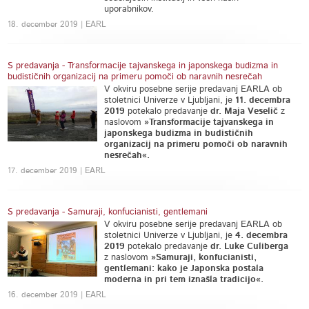
uporabnikov.
18. december 2019 | EARL
S predavanja - Transformacije tajvanskega in japonskega budizma in
budističnih organizacij na primeru pomoči ob naravnih nesrečah
V okviru posebne serije predavanj EARLA ob
stoletnici Univerze v Ljubljani, je
11. decembra
2019
potekalo predavanje
dr. Maja Veselič
z
naslovom
»Transformacije tajvanskega in
japonskega budizma in budističnih
organizacij na primeru pomoči ob naravnih
nesrečah«.
17. december 2019 | EARL
S predavanja - Samuraji, konfucianisti, gentlemani
V okviru posebne serije predavanj EARLA ob
stoletnici Univerze v Ljubljani, je
4. decembra
2019
potekalo predavanje
dr. Luke Culiberga
z naslovom
»Samuraji, konfucianisti,
gentlemani: kako je Japonska postala
moderna in pri tem iznašla tradicijo«.
16. december 2019 | EARL