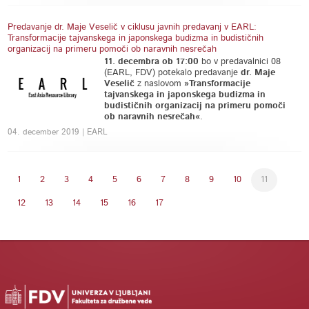
Predavanje dr. Maje Veselič v ciklusu javnih predavanj v EARL:
Transformacije tajvanskega in japonskega budizma in budističnih
organizacij na primeru pomoči ob naravnih nesrečah
11. decembra ob 17:00
bo v predavalnici 08
(EARL, FDV) potekalo predavanje
dr. Maje
Veselič
z naslovom
»Transformacije
tajvanskega in japonskega budizma in
budističnih organizacij na primeru pomoči
ob naravnih nesrečah«
.
04. december 2019 | EARL
1
2
3
4
5
6
7
8
9
10
11
12
13
14
15
16
17