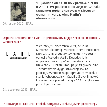
10. januarja ob 14:30 bo v predavalnici 08
(EARL, FDV)
potekalo predavanje
dr. Chikako
Shigemori Bučar
z naslovom
A Slovenian
woman in Korea: Alma Karlin's
observations
.
06. januar 2020 | EARL
Uspešno izvedena dan EARL in predstavitev knjige "Procesi in odnosi v
vzhodni Aziji"
V četrtek,19. decembra 2019, se je na
Slovenski akademiji znanosti in umetnosti odvil
Dan EARL in predstavitev knjige "Procesi in
odnosi v Vzhodni Aziji". Dogodek je bil
organiziran okviru počastitve stoletnice
Univerze v Ljubljani, imel pa je tri glavne cilje
– predstavitev knjige strokovnjakov na
področju Vzhodne Azije, opraviti razmislek o
stanju vzhodnoazijskih študij v Sloveniji nekoč
in danes ter opredeliti vlogo EARL v njihovem
prihodnjem razvoju.
23. december 2019 | EARL
Predavanje dr. Kristine Hmeljak Sangawa v ciklusu javnih predavanj v