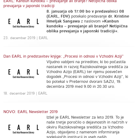
EARL: Kanbun kundoku – prevajanje ali branje? Netipična oblika
prevajanja v japonski tradiciji
8. januarja ob 17:00 bo v predavalnici 08
(EARL, FDV)
potekalo predavanje
dr. Kristine
Hmeljak Sangawa
z naslovom
»Kanbun
kundoku – prevajanje ali branje? Netipična
oblika prevajanja v japonski tradiciji«
.
23. december 2019 | EARL
Dan EARL in predstavitev knjige: „Procesi in odnosi v Vzhodni Aziji”
Vljudno vabljeni na prireditev, ki bo počastila
nastanek in razvoj Raziskovalnega središča za
Vzhodno Azijo (EARL) ter njemu posvečen
dogodek „Procesi in odnosi v Vzhodni Aziji”, ki
bo potekal v Prešernovi dvorani SAZU, 19.
decembra 2019 med 9.00 in 20.30 uro. ​
18. december 2019 | EARL
NOVO: EARL Newsletter 2019
Izšel je EARL Newsletter za leto 2019. To je
naše tretje poročilo o dejavnostih in načrtih v
okviru Raziskovalnega središča za Vzhodno
Azijo, objavljeno z namenom informiranja
sodelujočih institucij in vseh naših